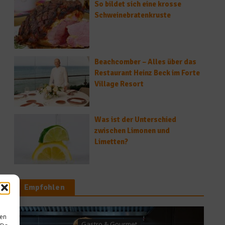
So bildet sich eine krosse
Schweinebratenkruste
Beachcomber – Alles über das
Restaurant Heinz Beck im Forte
Village Resort
Was ist der Unterschied
zwischen Limonen und
Limetten?
Empfohlen
Gastro & Gourmet
sen