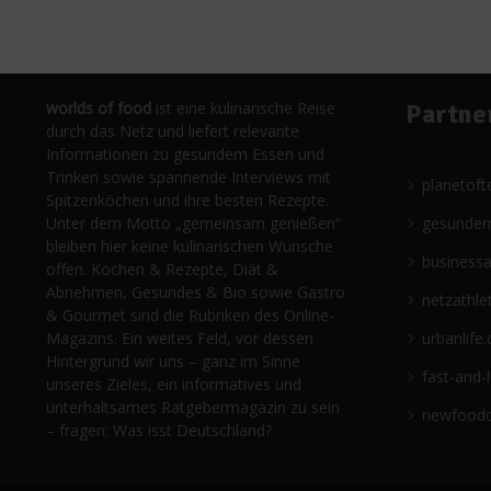
worlds of food
ist eine kulinarische Reise
Partne
durch das Netz und liefert relevante
Informationen zu gesundem Essen und
Trinken sowie spannende Interviews mit
planetoft
Spitzenköchen und ihre besten Rezepte.
Unter dem Motto „gemeinsam genießen“
gesünder
bleiben hier keine kulinarischen Wünsche
business
offen. Kochen & Rezepte, Diät &
Abnehmen, Gesundes & Bio sowie Gastro
netzathle
& Gourmet sind die Rubriken des Online-
Magazins. Ein weites Feld, vor dessen
urbanlife.
Hintergrund wir uns – ganz im Sinne
fast-and-
unseres Zieles, ein informatives und
unterhaltsames Ratgebermagazin zu sein
newfoodc
– fragen: Was isst Deutschland?