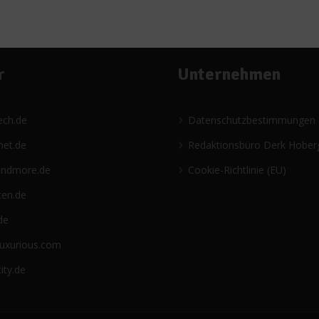
r
Unternehmen
ech.de
Datenschutzbestimmungen
net.de
Redaktionsbüro Derk Hober
andmore.de
Cookie-Richtlinie (EU)
ten.de
de
luxurious.com
ity.de