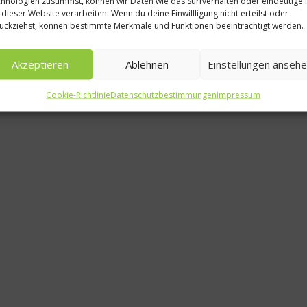
hnologien zustimmst, können wir Daten wie das Surfverhalten oder eindeutige 
 dieser Website verarbeiten. Wenn du deine Einwillligung nicht erteilst oder
TIAN München
ückziehst, können bestimmte Merkmale und Funktionen beeinträchtigt werden.
Vegetarische El
Akzeptieren
Ablehnen
Einstellungen anseh
am Viktualienm
Cookie-Richtlinie
Datenschutzbestimmungen
Impressum
12. September 2018