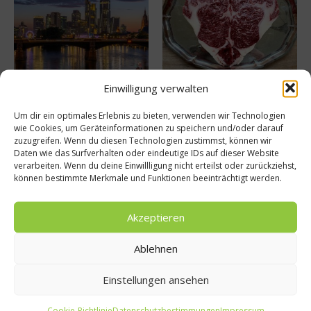
Frankfurt wird Gastgeber der
Fleischeslust – Tegernseer
Einwilligung verwalten
Michelin Guide Ceremony
Wagyu
17. Februar 2025
28. September 2023
Um dir ein optimales Erlebnis zu bieten, verwenden wir Technologien
wie Cookies, um Geräteinformationen zu speichern und/oder darauf
zuzugreifen. Wenn du diesen Technologien zustimmst, können wir
Daten wie das Surfverhalten oder eindeutige IDs auf dieser Website
Buchtipp
verarbeiten. Wenn du deine Einwillligung nicht erteilst oder zurückziehst,
können bestimmte Merkmale und Funktionen beeinträchtigt werden.
Akzeptieren
Ablehnen
Einstellungen ansehen
Cookie-Richtlinie
Datenschutzbestimmungen
Impressum