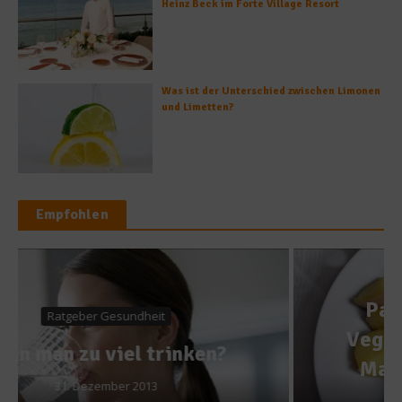
Heinz Beck im Forte Village Resort
Was ist der Unterschied zwischen Limonen
und Limetten?
Empfohlen
Was isst Deutschland?
Patrik Baboumian – Als
Vegetarier zum „Stärksten
Mann Deutschlands“ und
bald vegan…