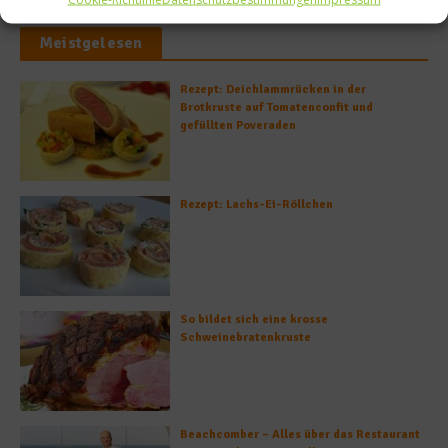
Meistgelesen
Rezept: Deichlammrücken in der
Brotkruste auf Tomatenconfit und
gefüllten Poveraden
Rezept: Lachs-Ei-Röllchen
So bildet sich eine krosse
Schweinebratenkruste
Beachcomber – Alles über das Restaurant