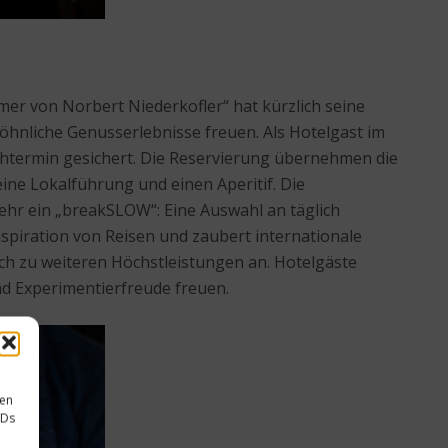
mer von Norbert Niederkofler“ hat kürzlich seine
öhnliche Genusserlebnisse freuen. Als Hotelgast im
chtermin gesichert. Die Reservierung übernehmen die
ine Lokalführung und einen Aperitif. Die
ehr ein „breakSLOW“: Eine Auswahl an täglich
nspiration von Reisen und zaubert internationale
ch zu weiteren Höchstleistungen an. Hotelgäste
nd Experimentierfreude freuen.
sen
IDs