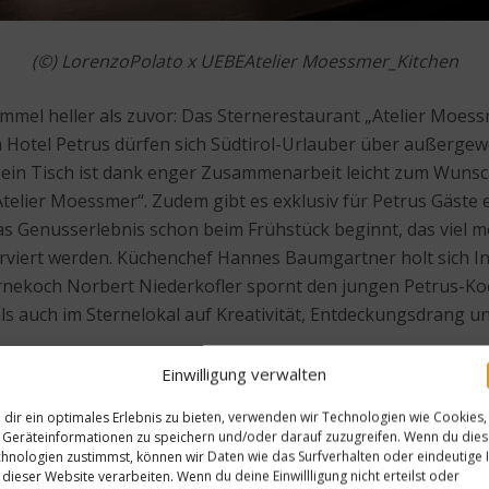
(©) LorenzoPolato x UEBEAtelier Moessmer_Kitchen
immel heller als zuvor: Das Sternerestaurant „Atelier Moess
 Hotel Petrus dürfen sich Südtirol-Urlauber über außergew
 ein Tisch ist dank enger Zusammenarbeit leicht zum Wuns
telier Moessmer“. Zudem gibt es exklusiv für Petrus Gäste e
s Genusserlebnis schon beim Frühstück beginnt, das viel m
serviert werden. Küchenchef Hannes Baumgartner holt sich I
ternekoch Norbert Niederkofler spornt den jungen Petrus-Ko
s auch im Sternelokal auf Kreativität, Entdeckungsdrang u
Einwilligung verwalten
dir ein optimales Erlebnis zu bieten, verwenden wir Technologien wie Cookies,
Geräteinformationen zu speichern und/oder darauf zuzugreifen. Wenn du die
hnologien zustimmst, können wir Daten wie das Surfverhalten oder eindeutige 
 dieser Website verarbeiten. Wenn du deine Einwillligung nicht erteilst oder