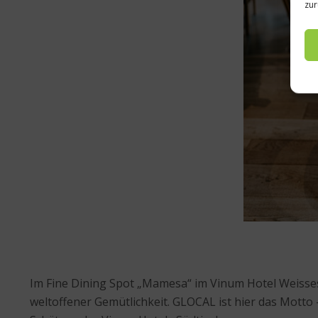
zur
Im Fine Dining Spot „Mamesa“ im Vinum Hotel Weisses
weltoffener Gemütlichkeit. GLOCAL ist hier das Motto 