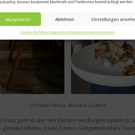
ückziehst, können bestimmte Merkmale und Funktionen beeinträchtigt werden.
Akzeptieren
Ablehnen
Einstellungen anseh
Cookie-Richtlinie
Datenschutzbestimmungen
Impressum
(
©)
Hotel Petrus, Bruneck Südtirol
 Kreuz geht es über den Dächern von Burgeis stylisch zu. 
– globale Einflüsse, lokale Zutaten. Gastgeberin Mara Thei