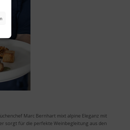
en
Küchenchef Marc Bernhart mixt alpine Eleganz mit
ner sorgt für die perfekte Weinbegleitung aus den