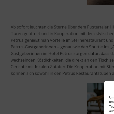
Ab sofort leuchten die Sterne über dem Pustertaler H
Türen geöffnet und in Kooperation mit dem stylischen
Petrus genießt man Vorteile im Sternerestaurant und
Petrus-Gastgeberinnen – genau wie den Shuttle ins „A
Gastgeberinnen im Hotel Petrus sorgen dafür, dass da
wechselnden Köstlichkeiten, die direkt an den Tisch 
Gerichte mit lokalen Zutaten. Die Kooperation mit S
können sich sowohl in den Petrus Restaurantstuben al
Um 
um 
Tec
auf