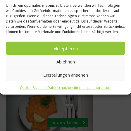
Ratgeber Abne
Um dir ein optimales Erlebnis zu bieten, verwenden wir Technologien
wie Cookies, um Geräteinformationen zu speichern und/oder darauf
epte
Erst Lust, dann
zuzugreifen. Wenn du diesen Technologien zustimmst, können wir
Daten wie das Surfverhalten oder eindeutige IDs auf dieser Website
Essen aus emo
– Rote-Bete-
verarbeiten. Wenn du deine Einwillligung nicht erteilst oder zurückziehst,
können bestimmte Merkmale und Funktionen beeinträchtigt werden.
Gründen füh
 Russland
Übergewi
uar 2014
Akzeptieren
2. Oktober 20
Ablehnen
Einstellungen ansehen
Was isst Deutschland
Cookie-Richtlinie
Datenschutzbestimmungen
Impressum