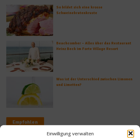
So bildet sich eine krosse
Schweinebratenkruste
Beachcomber – Alles über das Restaurant
Heinz Beck im Forte Village Resort
Was ist der Unterschied zwischen Limonen
und Limetten?
Empfohlen
Einwilligung verwalten