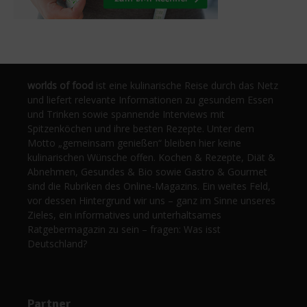
worlds of food
ist eine kulinarische Reise durch das Netz
und liefert relevante Informationen zu gesundem Essen
und Trinken sowie spannende Interviews mit
Spitzenköchen und ihre besten Rezepte. Unter dem
Motto „gemeinsam genießen“ bleiben hier keine
kulinarischen Wünsche offen. Kochen & Rezepte, Diät &
Abnehmen, Gesundes & Bio sowie Gastro & Gourmet
sind die Rubriken des Online-Magazins. Ein weites Feld,
vor dessen Hintergrund wir uns – ganz im Sinne unseres
Zieles, ein informatives und unterhaltsames
Ratgebermagazin zu sein – fragen: Was isst
Deutschland?
Partner