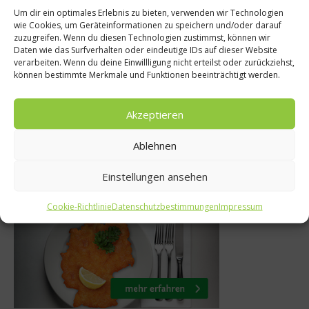
Um dir ein optimales Erlebnis zu bieten, verwenden wir Technologien
wie Cookies, um Geräteinformationen zu speichern und/oder darauf
ie Verschwendung
Gastro & 
zuzugreifen. Wenn du diesen Technologien zustimmst, können wir
Daten wie das Surfverhalten oder eindeutige IDs auf dieser Website
ich Brot: Zu gut
Die Weine d
verarbeiten. Wenn du deine Einwillligung nicht erteilst oder zurückziehst,
können bestimmte Merkmale und Funktionen beeinträchtigt werden.
die Tonne!
Andrian i
8. Mai 2017
3. April
Akzeptieren
Ablehnen
Einstellungen ansehen
Was isst Deutschland
Cookie-Richtlinie
Datenschutzbestimmungen
Impressum