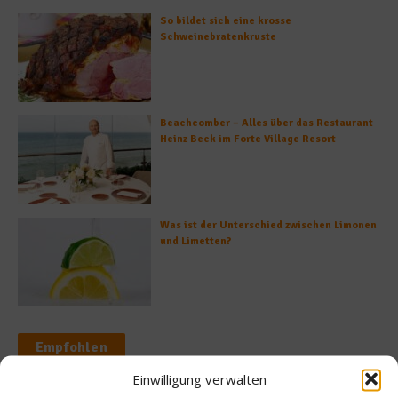
So bildet sich eine krosse
Schweinebratenkruste
Beachcomber – Alles über das Restaurant
Heinz Beck im Forte Village Resort
Was ist der Unterschied zwischen Limonen
und Limetten?
Empfohlen
Einwilligung verwalten