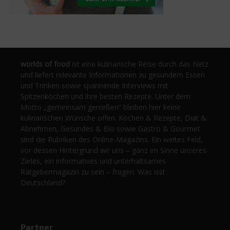
worlds of food
ist eine kulinarische Reise durch das Netz
und liefert relevante Informationen zu gesundem Essen
und Trinken sowie spannende Interviews mit
Spitzenköchen und ihre besten Rezepte. Unter dem
Motto „gemeinsam genießen“ bleiben hier keine
kulinarischen Wünsche offen. Kochen & Rezepte, Diät &
Abnehmen, Gesundes & Bio sowie Gastro & Gourmet
sind die Rubriken des Online-Magazins. Ein weites Feld,
vor dessen Hintergrund wir uns – ganz im Sinne unseres
Zieles, ein informatives und unterhaltsames
Ratgebermagazin zu sein – fragen: Was isst
Deutschland?
Partner