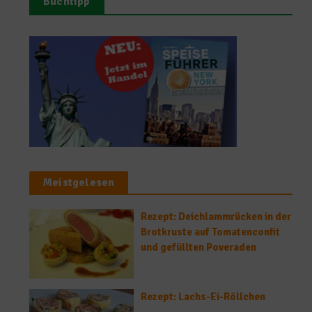
Buchtipp
Meistgelesen
Rezept: Deichlammrücken in der
Brotkruste auf Tomatenconfit
und gefüllten Poveraden
Rezept: Lachs-Ei-Röllchen