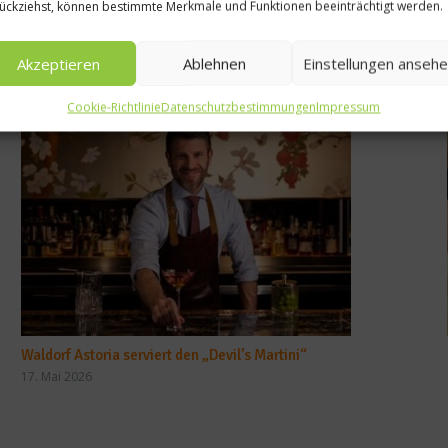
ückziehst, können bestimmte Merkmale und Funktionen beeinträchtigt werden.
Akzeptieren
Ablehnen
Einstellungen anseh
Cookie-Richtlinie
Datenschutzbestimmungen
Impressum
Waldorf Astoria serviert den „Devil’s Martini“
17. Mai 2026