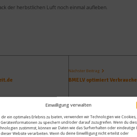
k der herbstlichen Luft noch einmal aufleben.
Nächster Beitrag
eit.de
BMELV optimiert Verbrauche
Einwilligung verwalten
dir ein optimales Erlebnis zu bieten, verwenden wir Technologien wie Cookies,
Geräteinformationen zu speichern und/oder darauf zuzugreifen. Wenn du die
hnologien zustimmst, können wir Daten wie das Surfverhalten oder eindeutige 
 dieser Website verarbeiten. Wenn du deine Einwillligung nicht erteilst oder