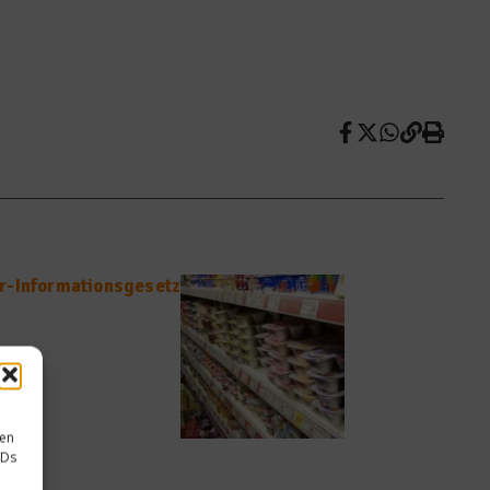
r-Informationsgesetz
sen
IDs