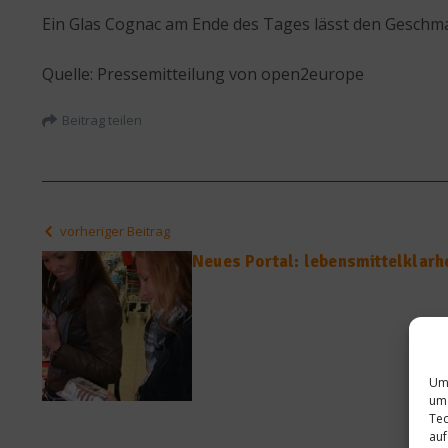
Ein Glas Cognac am Ende des Tages lässt den Geschmac
Quelle: Pressemitteilung von open2europe
Beitrag teilen
vorheriger Beitrag
Neues Portal: lebensmittelklarh
Um 
um 
Tec
auf