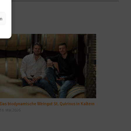
en
Das biodynamische Weingut St. Quirinus in Kaltern
16. Mai 2026