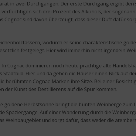
pparat in zwei Durchgängen. Der erste Durchgang ergibt de
erflüchtigen sich drei Prozent des Alkohols, der sogenannte 
s Cognac sind davon überzeugt, dass dieser Duft dafür sorg
Eichenholzfässern, wodurch er seine charakteristische gold
 gesetzlich festgelegt. Hier wird immerhin nicht irgendein We
. In Cognac dominieren noch heute prächtige alte Handelsh
Stadtbild. Hier und da geben die Häuser einen Blick auf den 
 die berühmten Cognac-Marken ihre Sitze. Bei einer Besicht
 der Kunst des Destillierens auf die Spur kommen.
ie goldene Herbstsonne bringt die bunten Weinberge zum Leu
de Spaziergänge. Auf einer Wanderung durch die Weinberge
das Weinbaugebiet und sorgt dafür, dass weder die atember