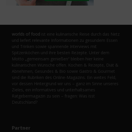
worlds of food
ist eine kulinarische Reise durch das Netz
und liefert relevante Informationen zu gesundem Essen
und Trinken sowie spannende Interviews mit
Spitzenköchen und ihre besten Rezepte. Unter dem
Motto „gemeinsam genießen“ bleiben hier keine
kulinarischen Wünsche offen. Kochen & Rezepte, Diät &
Abnehmen, Gesundes & Bio sowie Gastro & Gourmet
sind die Rubriken des Online-Magazins. Ein weites Feld,
vor dessen Hintergrund wir uns – ganz im Sinne unseres
Zieles, ein informatives und unterhaltsames
Ratgebermagazin zu sein – fragen: Was isst
Deutschland?
Partner