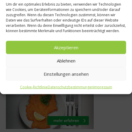
Um dir ein optimales Erlebnis zu bieten, verwenden wir Technologien
News
wie Cookies, um Geräteinformationen zu speichern und/oder darauf
zuzugreifen. Wenn du diesen Technologien zustimmst, können wir
ostet eine Maß –
Daten wie das Surfverhalten oder eindeutige IDs auf dieser Website
uf dem Oktoberfest
Bratbäl
verarbeiten. Wenn du deine Einwillligung nicht erteilst oder zurückziehst,
können bestimmte Merkmale und Funktionen beeinträchtigt werden.
2015
6.
15. September 2015
Akzeptieren
Ablehnen
Was isst Deutschland
Einstellungen ansehen
Cookie-Richtlinie
Datenschutzbestimmungen
Impressum