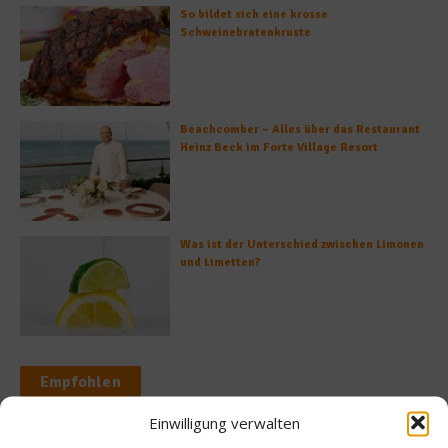
So bildet sich eine krosse
Schweinebratenkruste
Beachcomber – Alles über das Restaurant
Heinz Beck im Forte Village Resort
Was ist der Unterschied zwischen Limonen
und Limetten?
Empfohlen
Einwilligung verwalten