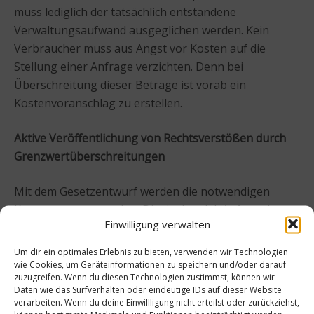
muss lediglich der tatsächlich entstandene
Verwaltungsaufwand ausgeglichen werden. Kein
Verbraucher muss aus Angst vor Kosten auf die
Stellung einer Anfrage verzichten. Denn bei
Überschreitung dieser Beträge ist vorab ein
Kostenvoranschlag zu erstellen.
Aktive Veröffentlichung von Rechtsverstößen durch
Grenzwertüberschreitungen
Mit dem Gesetzentwurf werden die notwendigen
Konsequenzen aus dem Dioxinskandal Anfang des
Einwilligung verwalten
Jahres gezogen. Der Aktionsplan der
Bundesregierung „Verbraucherschutz in der
Um dir ein optimales Erlebnis zu bieten, verwenden wir Technologien
Futtermittelkette“ sowie die gemeinsame Erklärung
wie Cookies, um Geräteinformationen zu speichern und/oder darauf
zuzugreifen. Wenn du diesen Technologien zustimmst, können wir
der Sonderkonferenz von Verbraucherschutz- und
Daten wie das Surfverhalten oder eindeutige IDs auf dieser Website
Agrarministern vom 18. Januar 2011 werden
verarbeiten. Wenn du deine Einwillligung nicht erteilst oder zurückziehst,