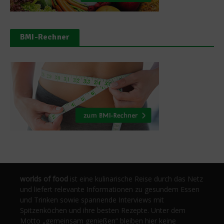
BMI-Rechner
worlds of food
ist eine kulinarische Reise durch das Netz
und liefert relevante Informationen zu gesundem Essen
und Trinken sowie spannende Interviews mit
Spitzenköchen und ihre besten Rezepte. Unter dem
Motto „gemeinsam genießen“ bleiben hier keine