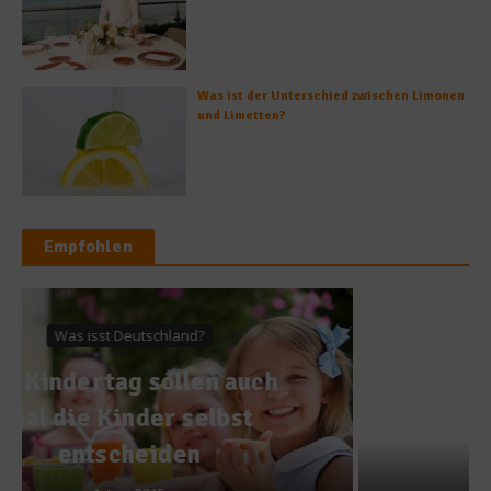
Was ist der Unterschied zwischen Limonen
und Limetten?
Empfohlen
News
70 Prozent wollen
Weihnachten in den Läden
erst ab November