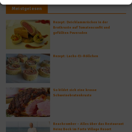
Meistgelesen
Rezept: Deichlammrücken in der
Brotkruste auf Tomatenconfit und
gefüllten Poveraden
Rezept: Lachs-Ei-Röllchen
So bildet sich eine krosse
Schweinebratenkruste
Beachcomber – Alles über das Restaurant
Heinz Beck im Forte Village Resort