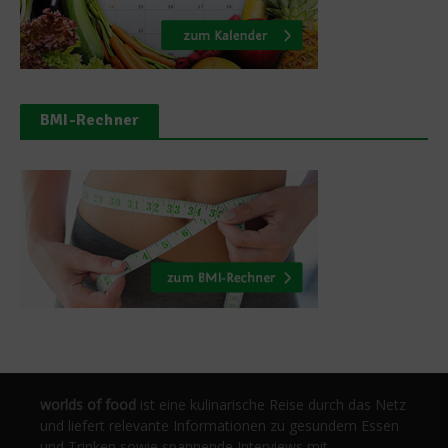
BMI-Rechner
worlds of food
ist eine kulinarische Reise durch das Netz
und liefert relevante Informationen zu gesundem Essen
und Trinken sowie spannende Interviews mit