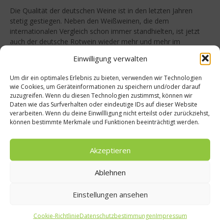
Die Qualität der deutschen Weine ist in den letzten Jahren
stetig gestiegen. Neben den Weißweinen, die dem
internationalen Vergleich schon immer standhielten, ist jetzt
auch der deutsche Rotwein wieder mehr und mehr im
Kommen. Besonders die Vielfalt macht den deutschen Wein
Einwilligung verwalten
aus. Der neue MERIAN-Band „Genusstouren durch die
deutschen Weinregionen“ geht dieser Vielfalt auf den...
Um dir ein optimales Erlebnis zu bieten, verwenden wir Technologien
wie Cookies, um Geräteinformationen zu speichern und/oder darauf
Weiterlesen
zuzugreifen. Wenn du diesen Technologien zustimmst, können wir
Daten wie das Surfverhalten oder eindeutige IDs auf dieser Website
Buchtipp
verarbeiten. Wenn du deine Einwillligung nicht erteilst oder zurückziehst,
können bestimmte Merkmale und Funktionen beeinträchtigt werden.
Akzeptieren
Ablehnen
Einstellungen ansehen
Cookie-Richtlinie
Datenschutzbestimmungen
Impressum