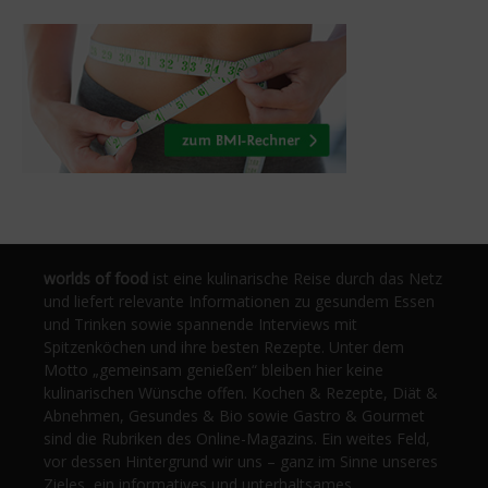
worlds of food
ist eine kulinarische Reise durch das Netz
und liefert relevante Informationen zu gesundem Essen
und Trinken sowie spannende Interviews mit
Spitzenköchen und ihre besten Rezepte. Unter dem
Motto „gemeinsam genießen“ bleiben hier keine
kulinarischen Wünsche offen. Kochen & Rezepte, Diät &
Abnehmen, Gesundes & Bio sowie Gastro & Gourmet
sind die Rubriken des Online-Magazins. Ein weites Feld,
vor dessen Hintergrund wir uns – ganz im Sinne unseres
Zieles, ein informatives und unterhaltsames