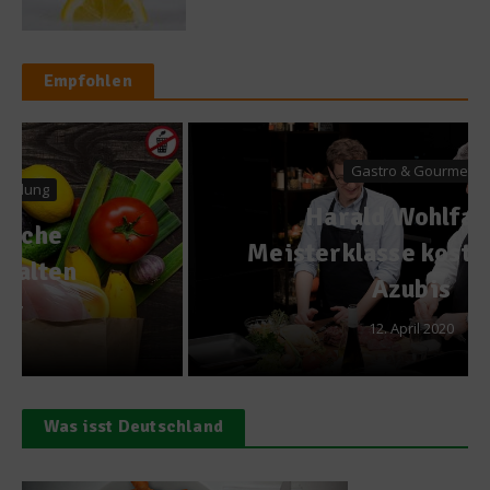
Empfohlen
Gastro & Gourmet
Harald Wohlfahrt:
Meisterklasse kostenlos für
Azubis
12. April 2020
Was isst Deutschland