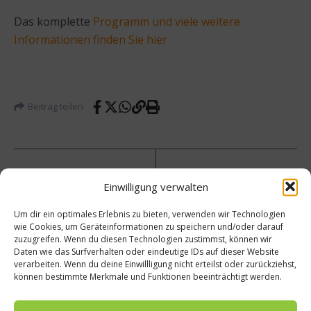
Das komplette
Programm und viele weitere
Informationen finden Sie hier
Beitrag teilen
vorheriger Beitrag
Einwilligung verwalten
Nächster Beitrag
Rezept
Um dir ein optimales Erlebnis zu bieten, verwenden wir Technologien
:
Die
wie Cookies, um Geräteinformationen zu speichern und/oder darauf
Karam
ökolog
zuzugreifen. Wenn du diesen Technologien zustimmst, können wir
ellisie
ische
Daten wie das Surfverhalten oder eindeutige IDs auf dieser Website
rter
Land-
verarbeiten. Wenn du deine Einwillligung nicht erteilst oder zurückziehst,
Lachs
und
können bestimmte Merkmale und Funktionen beeinträchtigt werden.
auf
Leben
Ciabat
smitte