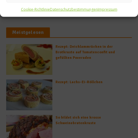
Cookie-Richtlinie
Datenschutzbestimmungen
Impressum
Meistgelesen
Rezept: Deichlammrücken in der
Brotkruste auf Tomatenconfit und
gefüllten Poveraden
Rezept: Lachs-Ei-Röllchen
So bildet sich eine krosse
Schweinebratenkruste