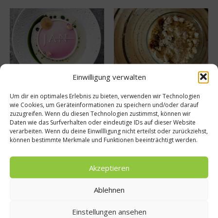
Einwilligung verwalten
Tellersülze – Ein Rezept von
Süße Erinnerung an Teneriffa:
Spitzenkoch Jan Hartwig-
Das Rezept für Polvito
Um dir ein optimales Erlebnis zu bieten, verwenden wir Technologien
Uruguayo
14. März 2026
wie Cookies, um Geräteinformationen zu speichern und/oder darauf
9. Juli 2025
zuzugreifen. Wenn du diesen Technologien zustimmst, können wir
Daten wie das Surfverhalten oder eindeutige IDs auf dieser Website
verarbeiten. Wenn du deine Einwillligung nicht erteilst oder zurückziehst,
können bestimmte Merkmale und Funktionen beeinträchtigt werden.
Buchtipp
Akzeptieren
Ablehnen
Einstellungen ansehen