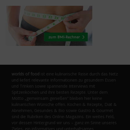
worlds of food
ist eine kulinarische Reise durch das Netz
und liefert relevante Informationen zu gesundem Essen
und Trinken sowie spannende Interviews mit
Spitzenköchen und ihre besten Rezepte. Unter dem
Motto „gemeinsam genießen“ bleiben hier keine
kulinarischen Wünsche offen. Kochen & Rezepte, Diät &
Abnehmen, Gesundes & Bio sowie Gastro & Gourmet
sind die Rubriken des Online-Magazins. Ein weites Feld,
vor dessen Hintergrund wir uns – ganz im Sinne unseres
Zieles, ein informatives und unterhaltsames