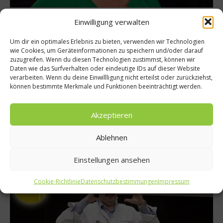
Spitzenköche
Einwilligung verwalten
Interview mit Léa Linster auf der eat&STYLE
Um dir ein optimales Erlebnis zu bieten, verwenden wir Technologien
2011 in München
wie Cookies, um Geräteinformationen zu speichern und/oder darauf
zuzugreifen. Wenn du diesen Technologien zustimmst, können wir
worlds of food traf die gutgelaunte Sterneköchin Léa Linster
Daten wie das Surfverhalten oder eindeutige IDs auf dieser Website
auf der Genussmesse eat&STYLE, die heute ihre Tore in
verarbeiten. Wenn du deine Einwillligung nicht erteilst oder zurückziehst,
können bestimmte Merkmale und Funktionen beeinträchtigt werden.
München geöffnet hat und noch bis Sonntag, den 13.
November, ihre Besucher mit kulinarischen Highlights erfreut.
Genießen, einkaufen, mitmachen und bei Kochshows von
Akzeptieren
Spitzenköchen wie Léa Linster eine Menge dazulernen – all das
bietet die Messe ihren...
Ablehnen
Weiterlesen
Einstellungen ansehen
Cookie-Richtlinie
Datenschutzbestimmungen
Impressum