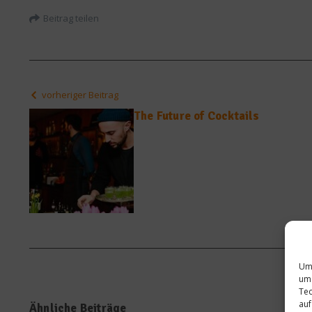
Beitrag teilen
vorheriger Beitrag
The Future of Cocktails
Um 
um 
Tec
auf
Ähnliche Beiträge