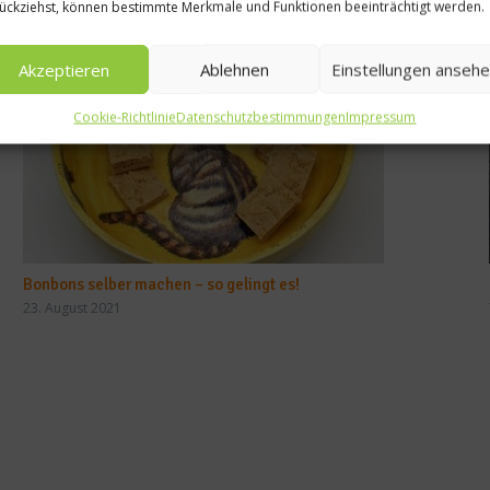
ückziehst, können bestimmte Merkmale und Funktionen beeinträchtigt werden.
Akzeptieren
Ablehnen
Einstellungen anseh
Cookie-Richtlinie
Datenschutzbestimmungen
Impressum
Bonbons selber machen – so gelingt es!
23. August 2021