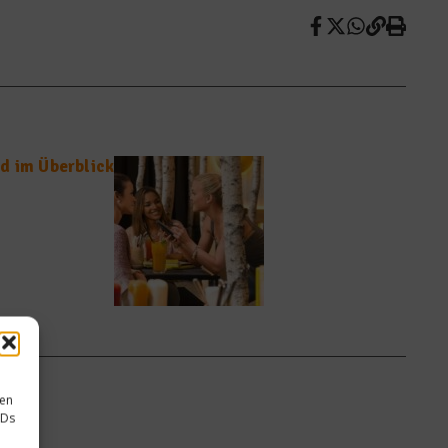
d im Überblick
sen
IDs