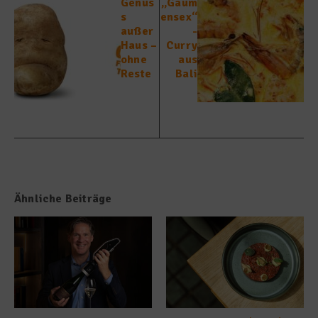
Genus
„Gaum
s
ensex“
außer
-
Haus –
Curry
ohne
aus
Reste
Bali
Ähnliche Beiträge