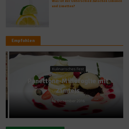
Was ist der Unterschied zwischen Limonen
und Limetten?
Empfohlen
Kulinarisches Fest
Panettone-Millefoglie mit
Zimteis
18. Dezember 2016