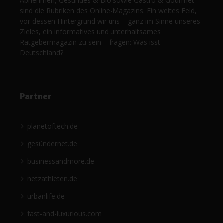
Abnehmen, Gesundes & Bio sowie Gastro & Gourmet
sind die Rubriken des Online-Magazins. Ein weites Feld,
vor dessen Hintergrund wir uns – ganz im Sinne unseres
Zieles, ein informatives und unterhaltsames
Ratgebermagazin zu sein – fragen: Was isst
Deutschland?
Partner
planetoftech.de
gesündernet.de
businessandmore.de
netzathleten.de
urbanlife.de
fast-and-luxurious.com