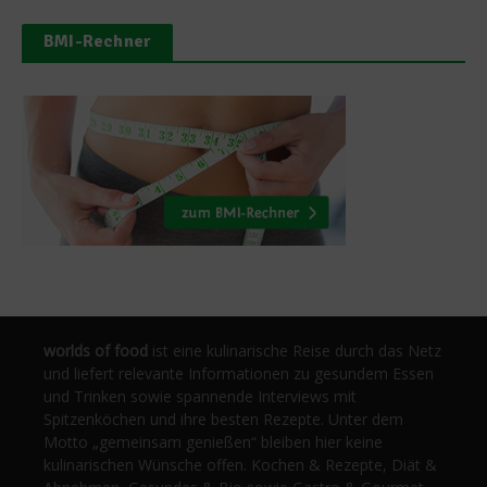
BMI-Rechner
worlds of food
ist eine kulinarische Reise durch das Netz
und liefert relevante Informationen zu gesundem Essen
und Trinken sowie spannende Interviews mit
Spitzenköchen und ihre besten Rezepte. Unter dem
Motto „gemeinsam genießen“ bleiben hier keine
kulinarischen Wünsche offen. Kochen & Rezepte, Diät &