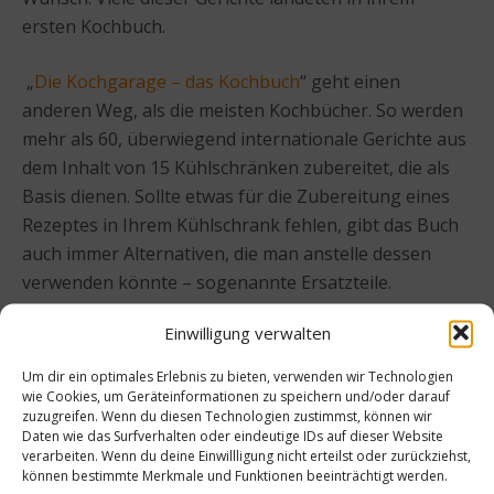
ersten Kochbuch.
„
Die Kochgarage – das Kochbuch
“ geht einen
anderen Weg, als die meisten Kochbücher. So werden
mehr als 60, überwiegend internationale Gerichte aus
dem Inhalt von 15 Kühlschränken zubereitet, die als
Basis dienen. Sollte etwas für die Zubereitung eines
Rezeptes in Ihrem Kühlschrank fehlen, gibt das Buch
auch immer Alternativen, die man anstelle dessen
verwenden könnte – sogenannte Ersatzteile.
Einwilligung verwalten
Liebe zu Lebensmitteln
Um dir ein optimales Erlebnis zu bieten, verwenden wir Technologien
Dazu gibt die
wie Cookies, um Geräteinformationen zu speichern und/oder darauf
zuzugreifen. Wenn du diesen Technologien zustimmst, können wir
Kochgaragen-Crew
Daten wie das Surfverhalten oder eindeutige IDs auf dieser Website
Tipps, wie man
verarbeiten. Wenn du deine Einwillligung nicht erteilst oder zurückziehst,
können bestimmte Merkmale und Funktionen beeinträchtigt werden.
angefallene Essensreste