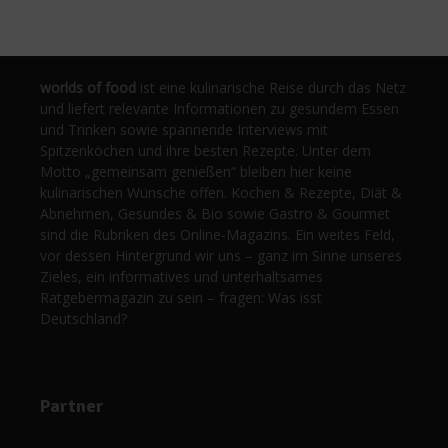
worlds of food
ist eine kulinarische Reise durch das Netz
und liefert relevante Informationen zu gesundem Essen
und Trinken sowie spannende Interviews mit
Spitzenköchen und ihre besten Rezepte. Unter dem
Motto „gemeinsam genießen“ bleiben hier keine
kulinarischen Wünsche offen. Kochen & Rezepte, Diät &
Abnehmen, Gesundes & Bio sowie Gastro & Gourmet
sind die Rubriken des Online-Magazins. Ein weites Feld,
vor dessen Hintergrund wir uns – ganz im Sinne unseres
Zieles, ein informatives und unterhaltsames
Ratgebermagazin zu sein – fragen: Was isst
Deutschland?
Partner