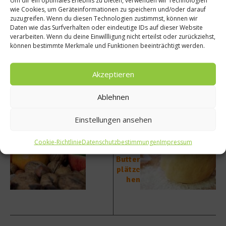
wie Cookies, um Geräteinformationen zu speichern und/oder darauf
zuzugreifen. Wenn du diesen Technologien zustimmst, können wir
Weitere Informationen:
www.wutzschleife.de
Daten wie das Surfverhalten oder eindeutige IDs auf dieser Website
verarbeiten. Wenn du deine Einwillligung nicht erteilst oder zurückziehst,
können bestimmte Merkmale und Funktionen beeinträchtigt werden.
Beitrag teilen
Akzeptieren
Ablehnen
vorheriger Beitrag
Nächster Beitrag
Advent
Plätzc
Einstellungen ansehen
skalen
hen-
der
Rezept
Cookie-Richtlinie
Datenschutzbestimmungen
Impressum
Tag 16
:
Butter
plätzc
hen