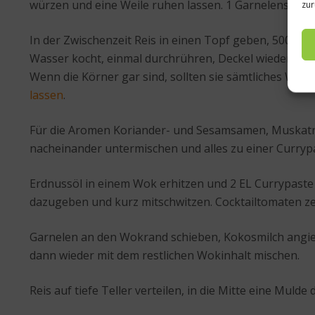
würzen und eine Weile ruhen lassen. 1 Garnelenschal
zur
In der Zwischenzeit Reis in einen Topf geben, 500 ml 
Wasser kocht, einmal durchrühren, Deckel wieder aufle
Wenn die Körner gar sind, sollten sie sämtliches W
lassen
.
Für die Aromen Koriander- und Sesamsamen, Muskatnu
nacheinander untermischen und alles zu einer Currypa
Erdnussöl in einem Wok erhitzen und 2 EL Currypaste 
dazugeben und kurz mitschwitzen. Cocktailtomaten ze
Garnelen an den Wokrand schieben, Kokosmilch angieß
dann wieder mit dem restlichen Wokinhalt mischen.
Reis auf tiefe Teller verteilen, in die Mitte eine Muld