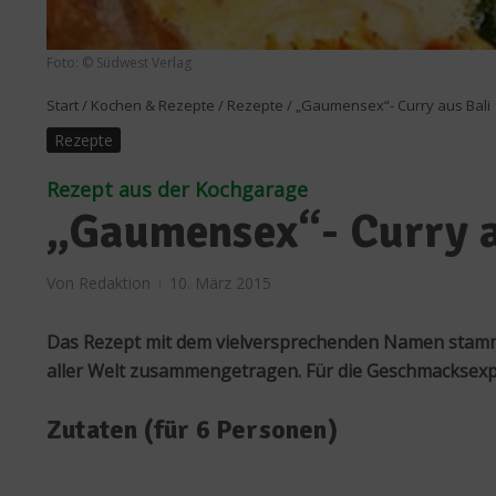
Foto: © Südwest Verlag
Start
/
Kochen & Rezepte
/
Rezepte
/
„Gaumensex“- Curry aus Bali
Rezepte
Rezept aus der Kochgarage
„Gaumensex“- Curry a
Von
Redaktion
10. März 2015
Das Rezept mit dem vielversprechenden Namen stam
aller Welt zusammengetragen. Für die Geschmacksexplo
Zutaten (für 6 Personen)