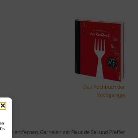
Das Kochbuch der
Kochgarage
sen
IDs
Darm entfernen. Garnelen mit Fleur de Sel und Pfeffer