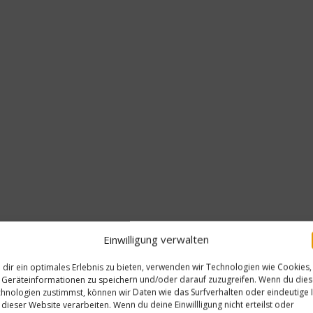
Einwilligung verwalten
s
dir ein optimales Erlebnis zu bieten, verwenden wir Technologien wie Cookies,
Geräteinformationen zu speichern und/oder darauf zuzugreifen. Wenn du die
hnologien zustimmst, können wir Daten wie das Surfverhalten oder eindeutige 
en lassen, am Rücken entlang einritzen und den schwarzen 
 dieser Website verarbeiten. Wenn du deine Einwillligung nicht erteilst oder