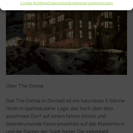
Cookie-Richtlinie
Datenschutzbestimmungen
Impressum
Über The Omnia:
Das The Omnia in Zermatt ist ein luxuriöses 5-Sterne-
Hotel in spektakulärer Lage, das hoch über dem
autofreien Dorf auf einem Felsen thront und
beeindruckende Panoramablicke auf das Matterhorn
und die Dächer der Stadt bietet. Die individuell