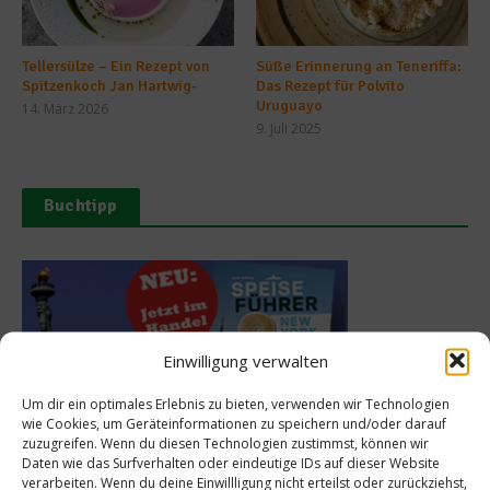
Tellersülze – Ein Rezept von
Süße Erinnerung an Teneriffa:
Spitzenkoch Jan Hartwig-
Das Rezept für Polvito
Uruguayo
14. März 2026
9. Juli 2025
Buchtipp
Einwilligung verwalten
Um dir ein optimales Erlebnis zu bieten, verwenden wir Technologien
wie Cookies, um Geräteinformationen zu speichern und/oder darauf
zuzugreifen. Wenn du diesen Technologien zustimmst, können wir
Daten wie das Surfverhalten oder eindeutige IDs auf dieser Website
verarbeiten. Wenn du deine Einwillligung nicht erteilst oder zurückziehst,