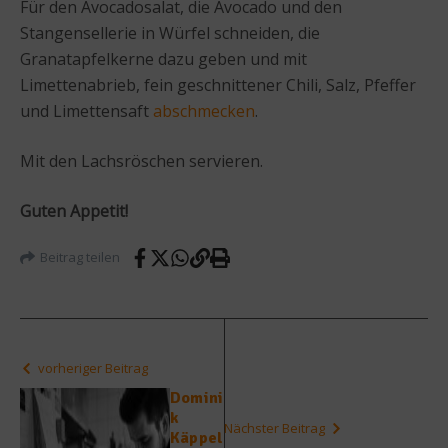
Für den Avocadosalat, die Avocado und den
Stangensellerie in Würfel schneiden, die
Granatapfelkerne dazu geben und mit
Limettenabrieb, fein geschnittener Chili, Salz, Pfeffer
und Limettensaft
abschmecken
.
Mit den Lachsröschen servieren.
Guten Appetit!
Beitrag teilen
vorheriger Beitrag
Domini
k
Nächster Beitrag
Käppel