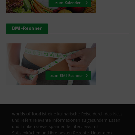
BMI-Rechner
worlds of food
ist eine kulinarische Reise durch das Netz
und liefert relevante Informationen zu gesundem Essen
und Trinken sowie spannende Interviews mit
Spitzenköchen und ihre besten Rezepte. Unter dem