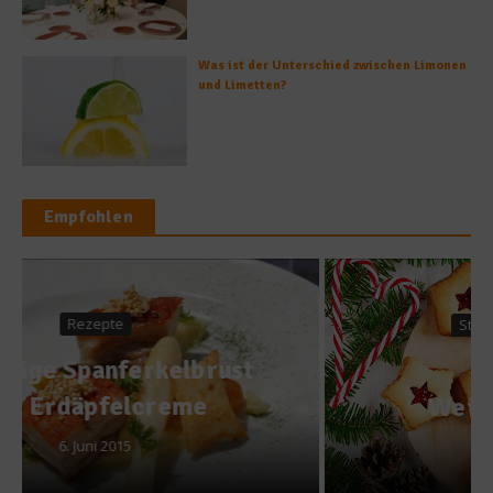
Was ist der Unterschied zwischen Limonen
und Limetten?
Empfohlen
Stoppt die Verschwendung
Restefreie
Weihnachtsbäckerei
29. November 2016