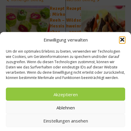
Rezept
Rezept
: Mirko
:
Reeh –
Wildsc
Hessis
hweinr
ches
agout
Sushi
mit
Einwilligung verwalten
Morch
eln
Um dir ein optimales Erlebnis zu bieten, verwenden wir Technologien
und
wie Cookies, um Geräteinformationen zu speichern und/oder darauf
Estrag
zuzugreifen. Wenn du diesen Technologien zustimmst, können wir
on-
Daten wie das Surfverhalten oder eindeutige IDs auf dieser Website
verarbeiten. Wenn du deine Einwillligung nicht erteilst oder zurückziehst,
Orang
können bestimmte Merkmale und Funktionen beeinträchtigt werden.
enöl
Akzeptieren
Ablehnen
Einstellungen ansehen
Ähnliche Beiträge