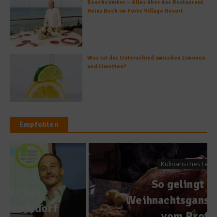
Beachcomber – Alles über das Restaurant
Heinz Beck im Forte Village Resort
Was ist der Unterschied zwischen Limonen
und Limetten?
Empfohlen
Kulinarisches Fest
So gelingt die
Weihnachtsgans – Tipps
vom Profi