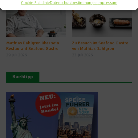
Cookie-Richtlinie
Datenschutzbestimmungen
Impressum
Mathias Dahlgren über sein
Zu Besuch im Seafood Gastro
Restaurant Seafood Gastro
von Mathias Dahlgren
29. Juli 2026
23. Juli 2026
Buchtipp