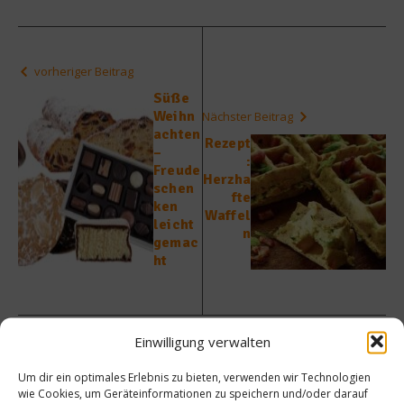
vorheriger Beitrag
Süße
Weihn
Nächster Beitrag
achten
Rezept
–
:
Freude
Herzha
schen
fte
ken
Waffel
leicht
n
gemac
ht
Einwilligung verwalten
Um dir ein optimales Erlebnis zu bieten, verwenden wir Technologien
Ähnliche Beiträge
wie Cookies, um Geräteinformationen zu speichern und/oder darauf