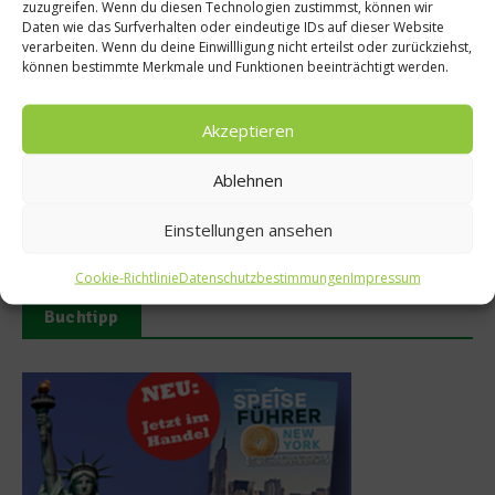
zuzugreifen. Wenn du diesen Technologien zustimmst, können wir
Daten wie das Surfverhalten oder eindeutige IDs auf dieser Website
verarbeiten. Wenn du deine Einwillligung nicht erteilst oder zurückziehst,
können bestimmte Merkmale und Funktionen beeinträchtigt werden.
Akzeptieren
MAUI eröffnet neue
50 Best Discovery präsentiert
Ablehnen
Sommerterrasse im
globales Update 2026
Ludwigpalais
17. Juli 2026
Einstellungen ansehen
27. Juli 2026
Cookie-Richtlinie
Datenschutzbestimmungen
Impressum
Buchtipp