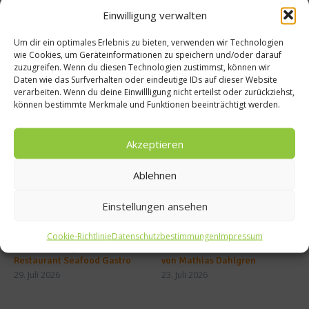
Tag
ischen
danac
Klassi
Einwilligung verwalten
h
ker
Um dir ein optimales Erlebnis zu bieten, verwenden wir Technologien
wie Cookies, um Geräteinformationen zu speichern und/oder darauf
zuzugreifen. Wenn du diesen Technologien zustimmst, können wir
Daten wie das Surfverhalten oder eindeutige IDs auf dieser Website
verarbeiten. Wenn du deine Einwillligung nicht erteilst oder zurückziehst,
können bestimmte Merkmale und Funktionen beeinträchtigt werden.
Ähnliche Beiträge
Akzeptieren
Ablehnen
Einstellungen ansehen
Cookie-Richtlinie
Datenschutzbestimmungen
Impressum
Mathias Dahlgren über sein
Zu Besuch im Seafood Gastro
Restaurant Seafood Gastro
von Mathias Dahlgren
29. Juli 2026
23. Juli 2026