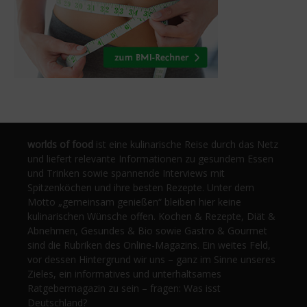
worlds of food
ist eine kulinarische Reise durch das Netz
und liefert relevante Informationen zu gesundem Essen
und Trinken sowie spannende Interviews mit
Spitzenköchen und ihre besten Rezepte. Unter dem
Motto „gemeinsam genießen“ bleiben hier keine
kulinarischen Wünsche offen. Kochen & Rezepte, Diät &
Abnehmen, Gesundes & Bio sowie Gastro & Gourmet
sind die Rubriken des Online-Magazins. Ein weites Feld,
vor dessen Hintergrund wir uns – ganz im Sinne unseres
Zieles, ein informatives und unterhaltsames
Ratgebermagazin zu sein – fragen: Was isst
Deutschland?