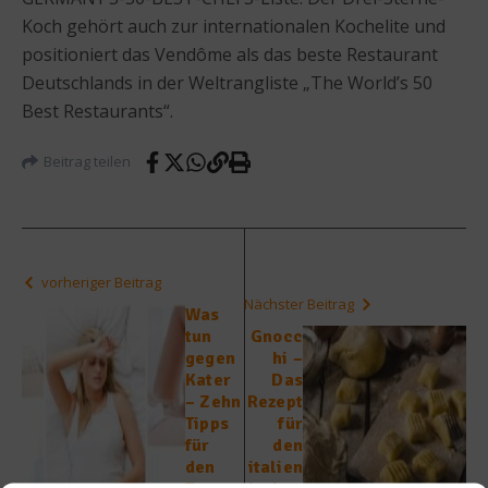
Koch gehört auch zur internationalen Kochelite und
positioniert das Vendôme als das beste Restaurant
Deutschlands in der Weltrangliste „The World’s 50
Best Restaurants“.
Beitrag teilen
vorheriger Beitrag
Nächster Beitrag
Was
tun
Gnocc
gegen
hi –
Kater
Das
– Zehn
Rezept
Tipps
für
für
den
den
italien