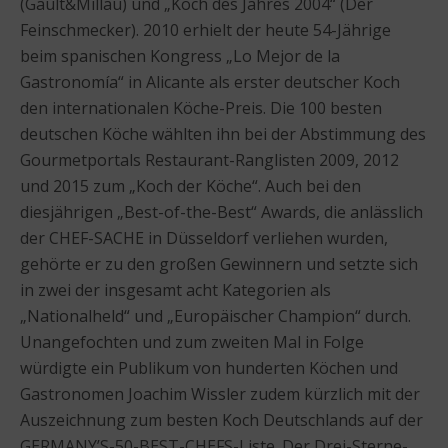
(Gault&Millau) und „Koch des Jahres 2004“ (Der
Feinschmecker). 2010 erhielt der heute 54-Jährige
beim spanischen Kongress „Lo Mejor de la
Gastronomía“ in Alicante als erster deutscher Koch
den internationalen Köche-Preis. Die 100 besten
deutschen Köche wählten ihn bei der Abstimmung des
Gourmetportals Restaurant-Ranglisten 2009, 2012
und 2015 zum „Koch der Köche“. Auch bei den
diesjährigen „Best-of-the-Best“ Awards, die anlässlich
der CHEF-SACHE in Düsseldorf verliehen wurden,
gehörte er zu den großen Gewinnern und setzte sich
in zwei der insgesamt acht Kategorien als
„Nationalheld“ und „Europäischer Champion“ durch.
Unangefochten und zum zweiten Mal in Folge
würdigte ein Publikum von hunderten Köchen und
Gastronomen Joachim Wissler zudem kürzlich mit der
Auszeichnung zum besten Koch Deutschlands auf der
GERMANY’S-50-BEST-CHEFS-Liste. Der Drei-Sterne-