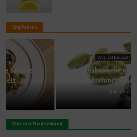
Empfohlen
Was isst Deutschland?
Essensbräuche mal anders –
Aufputschmittel und Genuss
18. Juli 2012
Was isst Deutschland