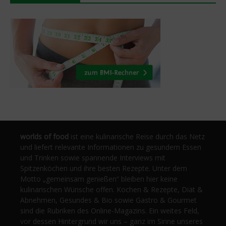
worlds of food
ist eine kulinarische Reise durch das Netz
und liefert relevante Informationen zu gesundem Essen
und Trinken sowie spannende Interviews mit
Spitzenköchen und ihre besten Rezepte. Unter dem
Motto „gemeinsam genießen“ bleiben hier keine
kulinarischen Wünsche offen. Kochen & Rezepte, Diät &
Abnehmen, Gesundes & Bio sowie Gastro & Gourmet
sind die Rubriken des Online-Magazins. Ein weites Feld,
vor dessen Hintergrund wir uns – ganz im Sinne unseres