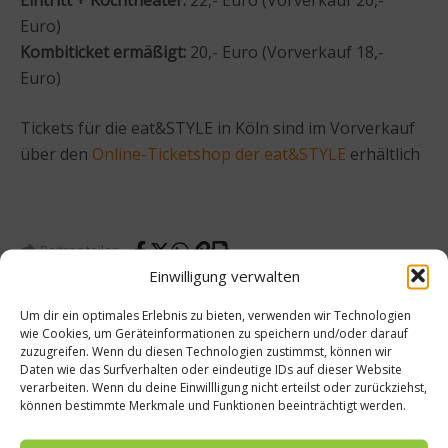
Euro)
Kombiticket ermäßigt:
20,- Euro (Vorverkauf 18,-
Euro)
Tickets für die eat&STYLE in Köln sind im Vorverkauf
über den
Online-Ticketshop der eat&STYLE
erhältlich
Beitrag teilen
Einwilligung verwalten
Um dir ein optimales Erlebnis zu bieten, verwenden wir Technologien
wie Cookies, um Geräteinformationen zu speichern und/oder darauf
zuzugreifen. Wenn du diesen Technologien zustimmst, können wir
vorheriger Beitrag
Nächster Beitrag
Daten wie das Surfverhalten oder eindeutige IDs auf dieser Website
verarbeiten. Wenn du deine Einwillligung nicht erteilst oder zurückziehst,
Rezept
Rezept
können bestimmte Merkmale und Funktionen beeinträchtigt werden.
:
:
Auber
Burger