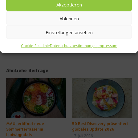
ginen-
brötch
Akzeptieren
Parme
en
san-
selber
Ablehnen
Burger
backe
n
Einstellungen ansehen
Cookie-Richtlinie
Datenschutzbestimmungen
Impressum
Ähnliche Beiträge
MAUI eröffnet neue
50 Best Discovery präsentiert
Sommerterrasse im
globales Update 2026
Ludwigpalais
17. Juli 2026