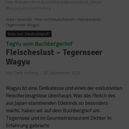
Foto: © Benno Ullrich & Isa Milberg (@bennoullrich_official/
@isa_bel_em), Derk Hoberg
Start
/
Specials
/
Was isst Deutschland?
/
Fleischeslust –
Tegernseer Wagyu
Was isst Deutschland?
TegYu vom Buchbergerhof
Fleischeslust – Tegernseer
Wagyu
Von
Derk Hoberg
28. September 2023
Wagyu ist eine Delikatesse und eines der exklusivsten
Fleischerzeugnisse überhaupt. Was das Fleisch des
aus Japan stammenden Edelrinds so besonders
macht, haben wir auf dem Buchberghof am
Tegernsee und im Gourmetrestaurant Dichter in
Erfahrung gebracht.