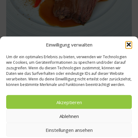
Einwilligung verwalten
Klar, dass solch eine Qualität sich auch auf den Preis
Um dir ein optimales Erlebnis zu bieten, verwenden wir Technologien
wie Cookies, um Geräteinformationen zu speichern und/oder darauf
niederschlägt, der in der Arbeit und den Kosten des
zuzugreifen. Wenn du diesen Technologien zustimmst, können wir
Landwirts sowie der artgerechten Haltung seiner
Daten wie das Surfverhalten oder eindeutige IDs auf dieser Website
verarbeiten. Wenn du deine Einwillligung nicht erteilst oder zurückziehst,
TeGyus begründet ist. Und genau die ist Schulz-Moll
können bestimmte Merkmale und Funktionen beeinträchtigt werden.
so wichtig, schließlich ist es der größte Luxus für ihn,
zu wissen, dass sein Fleisch von glücklichen Kühen
Akzeptieren
stammt.
Ablehnen
Weitere Informationen:
buchberghof.com
Einstellungen ansehen
Beitrag teilen