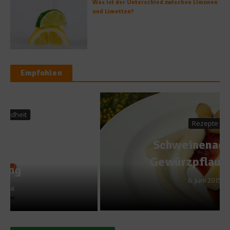
Was ist der Unterschied zwischen Limonen
und Limetten?
Empfohlen
Rezepte
Schweinenacken in
Gewürzpflaumenjus
6. Juni 2015