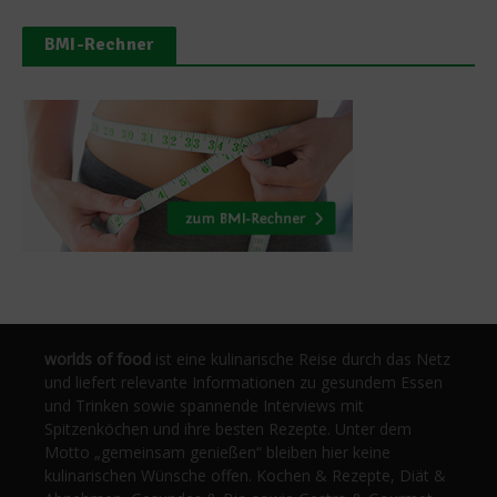
BMI-Rechner
worlds of food
ist eine kulinarische Reise durch das Netz
und liefert relevante Informationen zu gesundem Essen
und Trinken sowie spannende Interviews mit
Spitzenköchen und ihre besten Rezepte. Unter dem
Motto „gemeinsam genießen“ bleiben hier keine
kulinarischen Wünsche offen. Kochen & Rezepte, Diät &