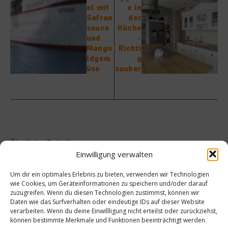
el mit
e in
Safran
der
sauce
Küche
und
–
Mango
Richti
ldgem
g
üse
sauber
Ähnliche Beiträge
Einwilligung verwalten
Um dir ein optimales Erlebnis zu bieten, verwenden wir Technologien
wie Cookies, um Geräteinformationen zu speichern und/oder darauf
zuzugreifen. Wenn du diesen Technologien zustimmst, können wir
Daten wie das Surfverhalten oder eindeutige IDs auf dieser Website
verarbeiten. Wenn du deine Einwillligung nicht erteilst oder zurückziehst,
können bestimmte Merkmale und Funktionen beeinträchtigt werden.