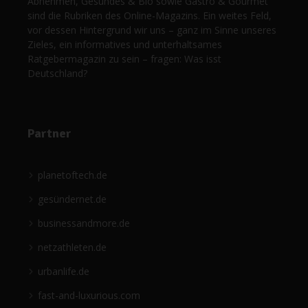
Abnehmen, Gesundes & Bio sowie Gastro & Gourmet
sind die Rubriken des Online-Magazins. Ein weites Feld,
vor dessen Hintergrund wir uns – ganz im Sinne unseres
Zieles, ein informatives und unterhaltsames
Ratgebermagazin zu sein – fragen: Was isst
Deutschland?
Partner
planetoftech.de
gesündernet.de
businessandmore.de
netzathleten.de
urbanlife.de
fast-and-luxurious.com