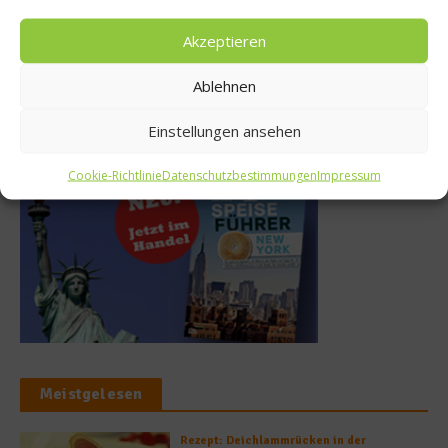
Tellersülze – Ein Rezept von
Süße Erinnerung an Teneriffa:
Spitzenkoch Jan Hartwig-
Das Rezept für Polvito
Akzeptieren
Uruguayo
14. März 2026
9. Juli 2025
Ablehnen
Einstellungen ansehen
Buchtipp
Cookie-Richtlinie
Datenschutzbestimmungen
Impressum
Meistgelesen
Rezept: Deichlammrücken in der