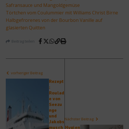
Safransauce und Mangoldgemüse
Törtchen vom Coulummier mit Williams Christ Birne
Halbgefrorenes von der Bourbon Vanille auf
glasierten Quitten
Beitrag teilen
vorheriger Beitrag
Rezept
:
Roulad
e von
Seezu
nge
und
Nächster Beitrag
Jakobs
musch
Hygien