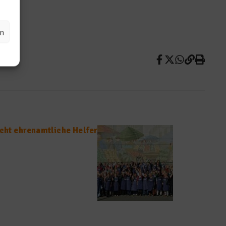
n.
en
ucht ehrenamtliche Helfer