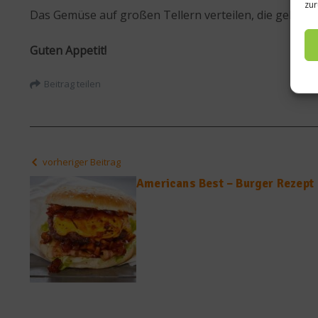
zur
Das Gemüse auf großen Tellern verteilen, die gebrate
Guten Appetit!
Beitrag teilen
vorheriger Beitrag
Americans Best – Burger Rezept