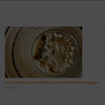
Süße Erinnerung an Teneriffa: Das Rezept für Polvito Uruguayo
9. Juli 2025