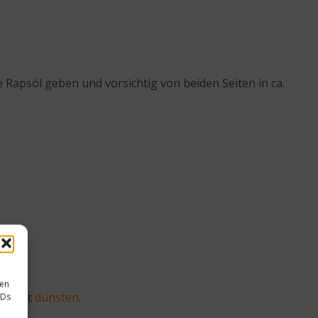
 Rapsöl geben und vorsichtig von beiden Seiten in ca.
sen
issfest
dünsten
.
IDs