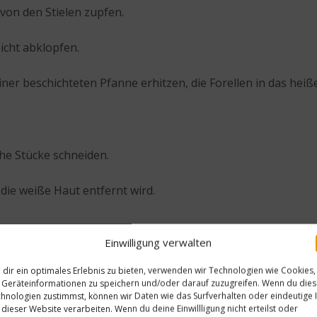
von den Stielen zupfen.
icht abklopfen.
r beschichteten Pfanne erhitzen, die Forellen in das heiße
che Stücke schneiden.
die weiße Haut entfernt wird.
Einwilligung verwalten
 mit Salz und Pfeffer würzen.
dir ein optimales Erlebnis zu bieten, verwenden wir Technologien wie Cookies,
Geräteinformationen zu speichern und/oder darauf zuzugreifen. Wenn du die
it der Brühe ablöschen und das Gemüse in ca. 5 Minuten b
hnologien zustimmst, können wir Daten wie das Surfverhalten oder eindeutige 
 dieser Website verarbeiten. Wenn du deine Einwillligung nicht erteilst oder