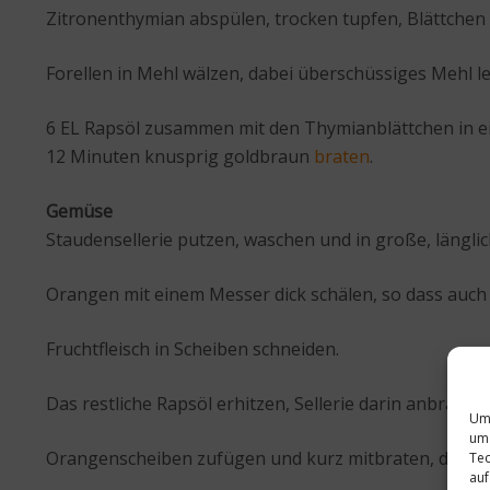
Zitronenthymian abspülen, trocken tupfen, Blättchen 
Forellen in Mehl wälzen, dabei überschüssiges Mehl le
6 EL Rapsöl zusammen mit den Thymianblättchen in eine
12 Minuten knusprig goldbraun
braten
.
Gemüse
Staudensellerie putzen, waschen und in große, längli
Orangen mit einem Messer dick schälen, so dass auch 
Fruchtfleisch in Scheiben schneiden.
Das restliche Rapsöl erhitzen, Sellerie darin anbraten,
Um 
um 
Orangenscheiben zufügen und kurz mitbraten, dann m
Tec
auf