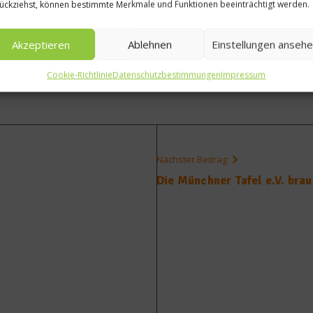
ückziehst, können bestimmte Merkmale und Funktionen beeinträchtigt werden.
nen Forellen darauf anrichten und mit dem Bratöl beträufel
Akzeptieren
Ablehnen
Einstellungen anseh
Cookie-Richtlinie
Datenschutzbestimmungen
Impressum
Nächster Beitrag
Die Münchner Tafel e.V. bra