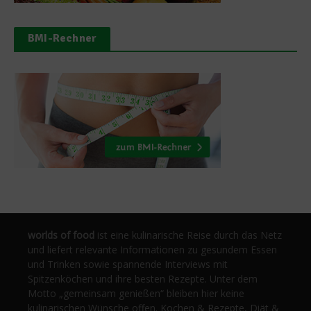
BMI-Rechner
worlds of food
ist eine kulinarische Reise durch das Netz
und liefert relevante Informationen zu gesundem Essen
und Trinken sowie spannende Interviews mit
Spitzenköchen und ihre besten Rezepte. Unter dem
Motto „gemeinsam genießen“ bleiben hier keine
kulinarischen Wünsche offen. Kochen & Rezepte, Diät &