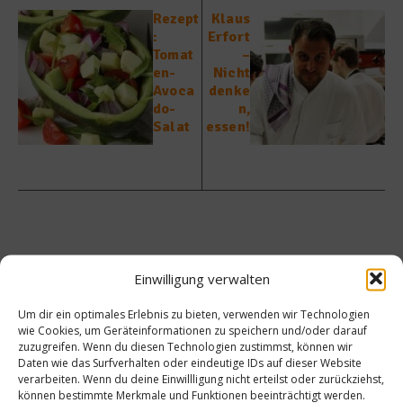
Rezept
Klaus
:
Erfort
Tomat
–
en-
Nicht
Avoca
denke
do-
n,
Salat
essen!
Ähnliche Beiträge
Einwilligung verwalten
Um dir ein optimales Erlebnis zu bieten, verwenden wir Technologien
wie Cookies, um Geräteinformationen zu speichern und/oder darauf
zuzugreifen. Wenn du diesen Technologien zustimmst, können wir
Daten wie das Surfverhalten oder eindeutige IDs auf dieser Website
verarbeiten. Wenn du deine Einwillligung nicht erteilst oder zurückziehst,
können bestimmte Merkmale und Funktionen beeinträchtigt werden.