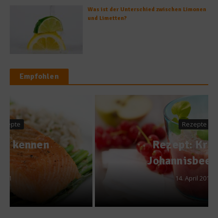
Was ist der Unterschied zwischen Limonen
und Limetten?
Empfohlen
Rezepte
Rezept: Kresse-
Johannisbeer-Mix
14. April 2015