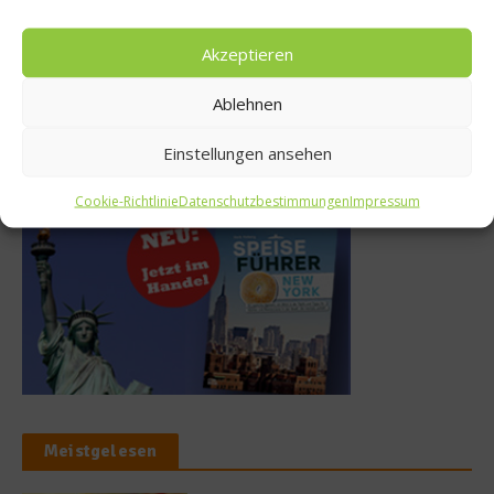
MAUI eröffnet neue
50 Best Discovery präsentiert
Sommerterrasse im
globales Update 2026
Akzeptieren
Ludwigpalais
17. Juli 2026
27. Juli 2026
Ablehnen
Einstellungen ansehen
Buchtipp
Cookie-Richtlinie
Datenschutzbestimmungen
Impressum
Meistgelesen