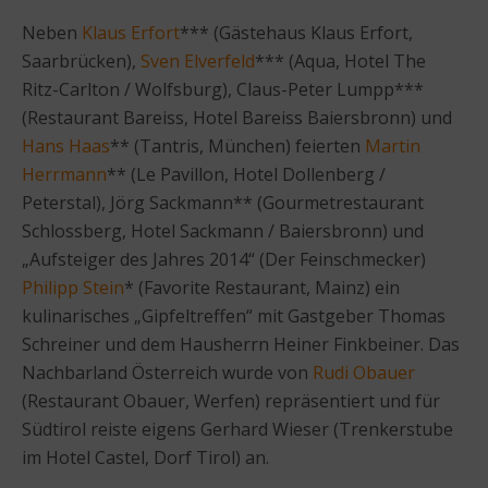
Neben
Klaus Erfort
*** (Gästehaus Klaus Erfort,
Saarbrücken),
Sven Elverfeld
*** (Aqua, Hotel The
Ritz-Carlton / Wolfsburg), Claus-Peter Lumpp***
(Restaurant Bareiss, Hotel Bareiss Baiersbronn) und
Hans Haas
** (Tantris, München) feierten
Martin
Herrmann
** (Le Pavillon, Hotel Dollenberg /
Peterstal), Jörg Sackmann** (Gourmetrestaurant
Schlossberg, Hotel Sackmann / Baiersbronn) und
„Aufsteiger des Jahres 2014“ (Der Feinschmecker)
Philipp Stein
* (Favorite Restaurant, Mainz) ein
kulinarisches „Gipfeltreffen“ mit Gastgeber Thomas
Schreiner und dem Hausherrn Heiner Finkbeiner. Das
Nachbarland Österreich wurde von
Rudi Obauer
(Restaurant Obauer, Werfen) repräsentiert und für
Südtirol reiste eigens Gerhard Wieser (Trenkerstube
im Hotel Castel, Dorf Tirol) an.