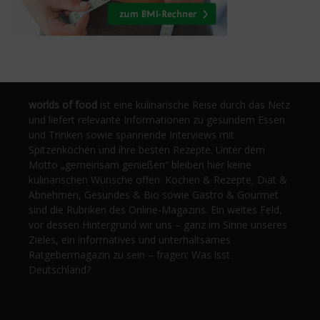
worlds of food
ist eine kulinarische Reise durch das Netz
und liefert relevante Informationen zu gesundem Essen
und Trinken sowie spannende Interviews mit
Spitzenköchen und ihre besten Rezepte. Unter dem
Motto „gemeinsam genießen“ bleiben hier keine
kulinarischen Wünsche offen. Kochen & Rezepte, Diät &
Abnehmen, Gesundes & Bio sowie Gastro & Gourmet
sind die Rubriken des Online-Magazins. Ein weites Feld,
vor dessen Hintergrund wir uns – ganz im Sinne unseres
Zieles, ein informatives und unterhaltsames
Ratgebermagazin zu sein – fragen: Was isst
Deutschland?