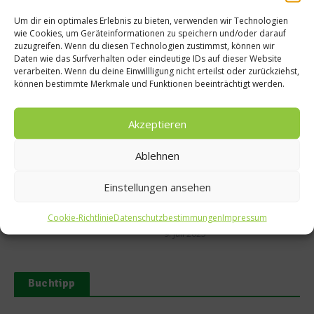
Um dir ein optimales Erlebnis zu bieten, verwenden wir Technologien
wie Cookies, um Geräteinformationen zu speichern und/oder darauf
zuzugreifen. Wenn du diesen Technologien zustimmst, können wir
Daten wie das Surfverhalten oder eindeutige IDs auf dieser Website
verarbeiten. Wenn du deine Einwillligung nicht erteilst oder zurückziehst,
Ähnliche Beiträge
können bestimmte Merkmale und Funktionen beeinträchtigt werden.
Akzeptieren
Ablehnen
Einstellungen ansehen
Tellersülze – Ein Rezept von
Süße Erinnerung an Teneriffa:
Spitzenkoch Jan Hartwig-
Das Rezept für Polvito
Cookie-Richtlinie
Datenschutzbestimmungen
Impressum
Uruguayo
14. März 2026
9. Juli 2025
Buchtipp