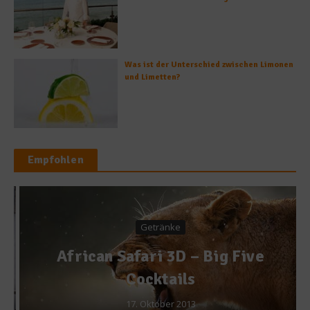
Was ist der Unterschied zwischen Limonen
und Limetten?
Empfohlen
Getränke
African Safari 3D – Big Five
Cocktails
17. Oktober 2013