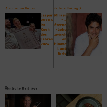
vorheriger Beitrag
Nächster Beitrag
Jaspar
Mirazu
Wcislo
r –
ist
Sterne
Koch
küche
des
zwisch
Jahres
en
2024
Himme
l und
Erde
Ähnliche Beiträge