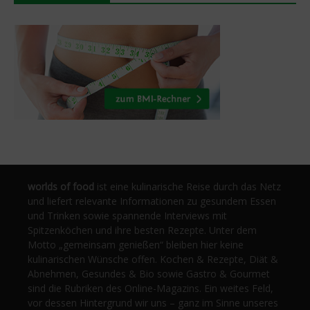
worlds of food
ist eine kulinarische Reise durch das Netz
und liefert relevante Informationen zu gesundem Essen
und Trinken sowie spannende Interviews mit
Spitzenköchen und ihre besten Rezepte. Unter dem
Motto „gemeinsam genießen“ bleiben hier keine
kulinarischen Wünsche offen. Kochen & Rezepte, Diät &
Abnehmen, Gesundes & Bio sowie Gastro & Gourmet
sind die Rubriken des Online-Magazins. Ein weites Feld,
vor dessen Hintergrund wir uns – ganz im Sinne unseres