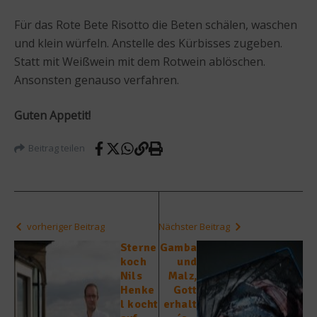
Für das Rote Bete Risotto die Beten schälen, waschen
und klein würfeln. Anstelle des Kürbisses zugeben.
Statt mit Weißwein mit dem Rotwein ablöschen.
Ansonsten genauso verfahren.
Guten Appetit!
Beitrag teilen
vorheriger Beitrag
Nächster Beitrag
Sterne
Gamba
koch
und
Nils
Malz,
Henke
Gott
l kocht
erhalt