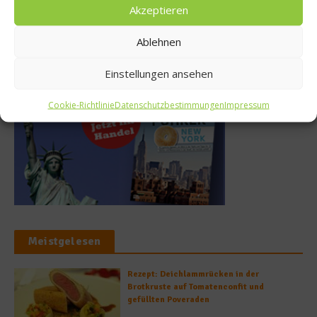
9. Juli 2025
Akzeptieren
Ablehnen
Buchtipp
Einstellungen ansehen
Cookie-Richtlinie
Datenschutzbestimmungen
Impressum
Meistgelesen
Rezept: Deichlammrücken in der
Brotkruste auf Tomatenconfit und
gefüllten Poveraden