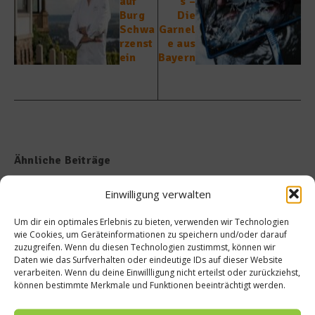
auf
´s –
Burg
Die
Schwa
Garnel
rzenst
e aus
ein
Bayern
Ähnliche Beiträge
Einwilligung verwalten
Um dir ein optimales Erlebnis zu bieten, verwenden wir Technologien
wie Cookies, um Geräteinformationen zu speichern und/oder darauf
zuzugreifen. Wenn du diesen Technologien zustimmst, können wir
Daten wie das Surfverhalten oder eindeutige IDs auf dieser Website
verarbeiten. Wenn du deine Einwillligung nicht erteilst oder zurückziehst,
Tellersülze – Ein Rezept von
Süße Erinnerung an Teneriffa:
können bestimmte Merkmale und Funktionen beeinträchtigt werden.
Spitzenkoch Jan Hartwig-
Das Rezept für Polvito
Uruguayo
14. März 2026