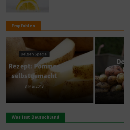
Empfohlen
Was isst Deutschland?
Der Kartoffelkalender –
wann gibt es welche
Kartoffeln?
20. Februar 2017
Was isst Deutschland