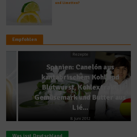
und Limetten?
Empfohlen
Rezepte
Spanien: Canelón aus
kantabrischem Kohl und
Blutwurst, Kohlextrakt,
Gemüsemark und Butter aus
Lié...
8. Juni 2012
Was isst Deutschland