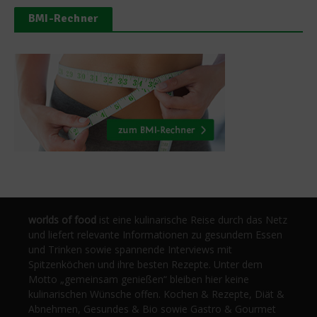
BMI-Rechner
worlds of food
ist eine kulinarische Reise durch das Netz
und liefert relevante Informationen zu gesundem Essen
und Trinken sowie spannende Interviews mit
Spitzenköchen und ihre besten Rezepte. Unter dem
Motto „gemeinsam genießen“ bleiben hier keine
kulinarischen Wünsche offen. Kochen & Rezepte, Diät &
Abnehmen, Gesundes & Bio sowie Gastro & Gourmet