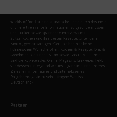
worlds of food
ist eine kulinarische Reise durch das Netz
und liefert relevante Informationen zu gesundem Essen
und Trinken sowie spannende Interviews mit
Spitzenköchen und ihre besten Rezepte. Unter dem
Motto „gemeinsam genießen“ bleiben hier keine
kulinarischen Wünsche offen. Kochen & Rezepte, Diät &
Abnehmen, Gesundes & Bio sowie Gastro & Gourmet
sind die Rubriken des Online-Magazins. Ein weites Feld,
vor dessen Hintergrund wir uns – ganz im Sinne unseres
Zieles, ein informatives und unterhaltsames
Ratgebermagazin zu sein – fragen: Was isst
Deutschland?
Partner