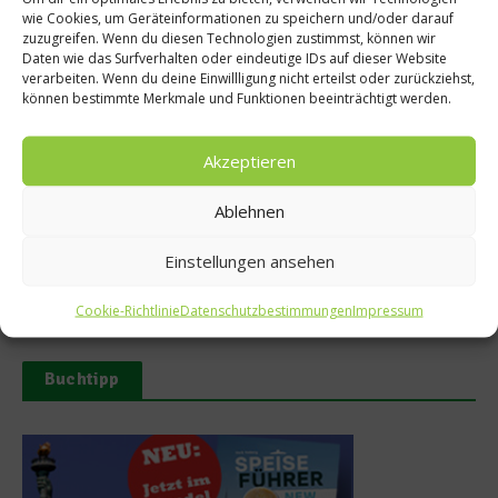
wie Cookies, um Geräteinformationen zu speichern und/oder darauf
zuzugreifen. Wenn du diesen Technologien zustimmst, können wir
Ähnliche Beiträge
Daten wie das Surfverhalten oder eindeutige IDs auf dieser Website
verarbeiten. Wenn du deine Einwillligung nicht erteilst oder zurückziehst,
können bestimmte Merkmale und Funktionen beeinträchtigt werden.
Akzeptieren
Ablehnen
Tellersülze – Ein Rezept von
Süße Erinnerung an Teneriffa:
Spitzenkoch Jan Hartwig-
Das Rezept für Polvito
Einstellungen ansehen
Uruguayo
14. März 2026
9. Juli 2025
Cookie-Richtlinie
Datenschutzbestimmungen
Impressum
Buchtipp