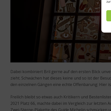
zur
Dabei kombiniert Bril gerne auf den ersten Blick un
zieht. Schwächen hat dieses keine und so ist der Be
den einzelnen Gängen eine echte Offenbarung: Hier ist
Freilich bleibt so etwas auch Kritikern und Bestenlis
2021 Platz 66, machte dabei im Vergleich zur letzten
Zwei-Sterne-Plakette des Guide Michelin schmücken un