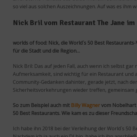
so viel aus solchen Auszeichnungen. Auf was es ihm w
Nick Bril vom Restaurant The Jane im
worlds of food: Nick, die World´s 50 Best Restaurants
für die Stadt und die Region…
Nick Bril: Das auf jeden Fall, auch wenn ich selbst ga
Aufmerksamkeit, sind wichtig für ein Restaurant und a
Community-Gedanken dahinter, gerade jetzt, nach der 
Sicherheitsvorkehrungen wieder treffen, gemeinsam 
So zum Beispiel auch mit
Billy Wagner
vom Nobelhart &
50 Best Restaurants. Wie kam es zu dieser Freundscha
Ich habe ihn 2018 bei der Verleihung der World´s 50 
Nachdem ich ja auch ein DJ bin, habe ich ihn anschl