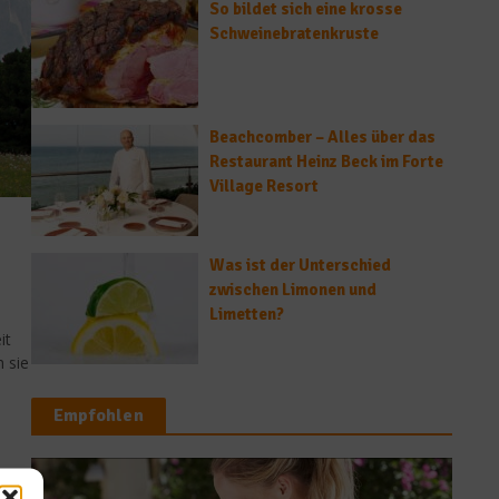
So bildet sich eine krosse
Schweinebratenkruste
Beachcomber – Alles über das
Restaurant Heinz Beck im Forte
Village Resort
Was ist der Unterschied
zwischen Limonen und
Limetten?
it
 sie
Empfohlen
News