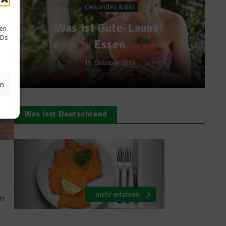
Die Zahl der Woche:
sen
25,3 – Stichwort
IDs
Bienen
16. Dezember 2014
en
Was isst Deutschland
em