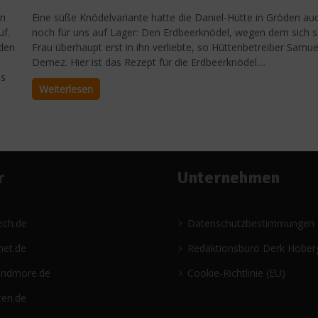
in
Eine süße Knödelvariante hatte die Daniel-Hütte in Gröden au
uf.
noch für uns auf Lager: Den Erdbeerknödel, wegen dem sich s
rden
Frau überhaupt erst in ihn verliebte, so Hüttenbetreiber Samue
Demez. Hier ist das Rezept für die Erdbeerknödel....
es
Weiterlesen
r
Unternehmen
ech.de
Datenschutzbestimmungen
net.de
Redaktionsbüro Derk Hober
andmore.de
Cookie-Richtlinie (EU)
ten.de