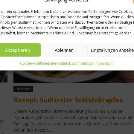
Gesundes & Bio
dir ein optimales Erlebnis zu bieten, verwenden wir Technologien wie Cookies,
Was ist Gute-Laune-
Geräteinformationen zu speichern und/oder darauf zuzugreifen. Wenn du die
hnologien zustimmst, können wir Daten wie das Surfverhalten oder eindeutige 
Essen
 dieser Website verarbeiten. Wenn du deine Einwillligung nicht erteilst oder
ückziehst, können bestimmte Merkmale und Funktionen beeinträchtigt werden.
15. Oktober 2013
Akzeptieren
Ablehnen
Einstellungen anseh
Cookie-Richtlinie
Datenschutzbestimmungen
Impressum
Rezepte
Rezept: Südtiroler Schlutzkrapfen
Unsere kulinarische Hüttenwanderung durch die Grödner
Dolomiten geht weiter. Diesmal stehen Schlutzkrapfen auf d
ob
Speiseplan, ein altes traditionsreiches Gericht aus Südtirol. Wir
r
haben das Rezept....
dem