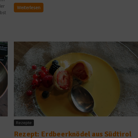
der
Weiterlesen
lbst
Rezepte
Rezept: Erdbeerknödel aus Südtirol