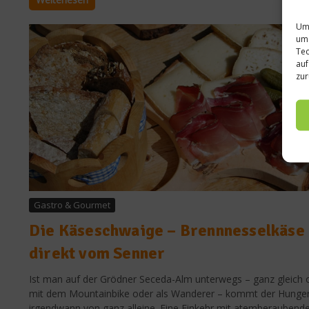
Um 
um 
Tec
auf
zur
Gastro & Gourmet
Die Käseschwaige – Brennnesselkäse
direkt vom Senner
Ist man auf der Grödner Seceda-Alm unterwegs – ganz gleich 
mit dem Mountainbike oder als Wanderer – kommt der Hunge
irgendwann von ganz alleine. Eine Einkehr mit atemberauben