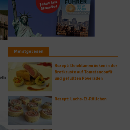
Meistgelesen
Rezept: Deichlammrücken in der
Brotkruste auf Tomatenconfit
ella
und gefüllten Poveraden
Rezept: Lachs-Ei-Röllchen