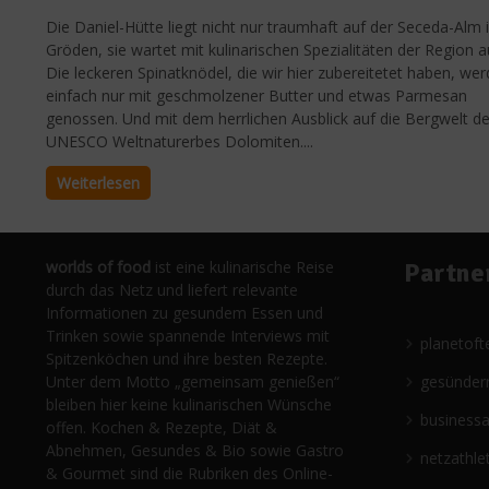
Die Daniel-Hütte liegt nicht nur traumhaft auf der Seceda-Alm 
Gröden, sie wartet mit kulinarischen Spezialitäten der Region a
Die leckeren Spinatknödel, die wir hier zubereitetet haben, we
einfach nur mit geschmolzener Butter und etwas Parmesan
genossen. Und mit dem herrlichen Ausblick auf die Bergwelt d
UNESCO Weltnaturerbes Dolomiten....
Weiterlesen
worlds of food
ist eine kulinarische Reise
Partne
durch das Netz und liefert relevante
Informationen zu gesundem Essen und
Trinken sowie spannende Interviews mit
planetoft
Spitzenköchen und ihre besten Rezepte.
Unter dem Motto „gemeinsam genießen“
gesünder
bleiben hier keine kulinarischen Wünsche
business
offen. Kochen & Rezepte, Diät &
Abnehmen, Gesundes & Bio sowie Gastro
netzathle
& Gourmet sind die Rubriken des Online-