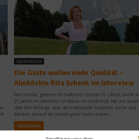
Spitzenköche
Die Gäste wollen mehr Qualität –
Almköchin Rita Schenk im Interview
Rita Schenk, geboren im Südtiroler Örtchen St. Ullrich, kocht se
25 Jahren im Almhotel Col Raiser im Grödnertal. Mit uns sprach
as
über ihre Anfänge, über die traditionelle Südtiroler Küche und
elt
darüber, worauf die Urlaubsgäste heute achten....
Weiterlesen
Einwilligung verwalten