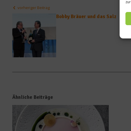
zur
vorheriger Beitrag
Bobby Bräuer und das Salz
Ähnliche Beiträge