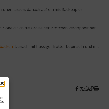
ruhen lassen, danach auf ein mit Backpapier
. Sobald sich die Größe der Brötchen verdoppelt hat
backen
. Danach mit flüssiger Butter bepinseln und mit
sen
IDs