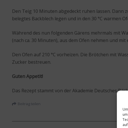
Den Teig 10 Minuten abgedeckt ruhen lassen. Dann z
belegtes Backblech legen und in den 30 °C warmen Ofe
Während des nun folgenden Gärens mehrmals mit Wasse
(nach ca. 30 Minuten), aus dem Ofen nehmen und mit
Den Ofen auf 210 °C vorheizen. Die Brötchen mit Wa
Zucker bestreuen.
Guten Appetit!
Das Rezept stammt von der Akademie Deutsches Bäc
Beitrag teilen
Um 
um 
Tec
auf