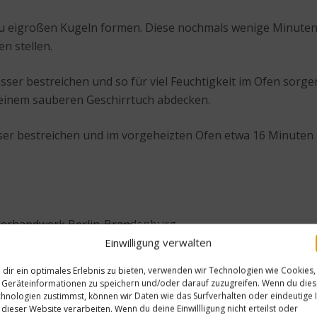
u eigroßen Kugeln formen. Diese nochmals wenige Minuten 
n stellen.
r bestreichen und so für viel Feuchtigkeit im Ofen sorgen
 einem sauberen Geschirrtuch abdecken.
sser bestreichen und im vorgeheizten Ofen etwa 16 Minuten
kerhandwerk Berlin-Brandenburg
Einwilligung verwalten
dir ein optimales Erlebnis zu bieten, verwenden wir Technologien wie Cookies,
Geräteinformationen zu speichern und/oder darauf zuzugreifen. Wenn du die
hnologien zustimmst, können wir Daten wie das Surfverhalten oder eindeutige 
 dieser Website verarbeiten. Wenn du deine Einwillligung nicht erteilst oder