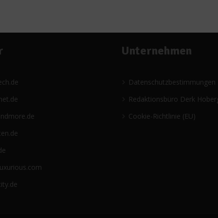
r
Unternehmen
ech.de
Datenschutzbestimmungen
net.de
Redaktionsbüro Derk Hober
andmore.de
Cookie-Richtlinie (EU)
ten.de
de
luxurious.com
ity.de