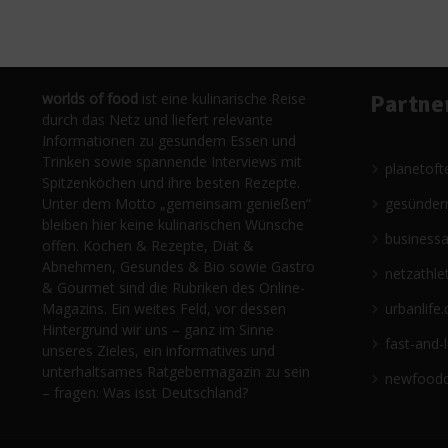
worlds of food
ist eine kulinarische Reise
Partne
durch das Netz und liefert relevante
Informationen zu gesundem Essen und
Trinken sowie spannende Interviews mit
planetoft
Spitzenköchen und ihre besten Rezepte.
Unter dem Motto „gemeinsam genießen“
gesünder
bleiben hier keine kulinarischen Wünsche
business
offen. Kochen & Rezepte, Diät &
Abnehmen, Gesundes & Bio sowie Gastro
netzathle
& Gourmet sind die Rubriken des Online-
Magazins. Ein weites Feld, vor dessen
urbanlife.
Hintergrund wir uns – ganz im Sinne
fast-and-
unseres Zieles, ein informatives und
unterhaltsames Ratgebermagazin zu sein
newfoodc
– fragen: Was isst Deutschland?