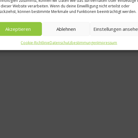
hnologien zustimmst, können wir Daten wie das Surfverhalten oder eindeutige 
 dieser Website verarbeiten. Wenn du deine Einwillligung nicht erteilst oder
New
ückziehst, können bestimmte Merkmale und Funktionen beeinträchtigt werden.
Zahl wos
Akzeptieren
Ablehnen
Einstellungen anseh
13. Februa
Cookie-Richtlinie
Datenschutzbestimmungen
Impressum