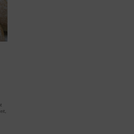
ht
eit,