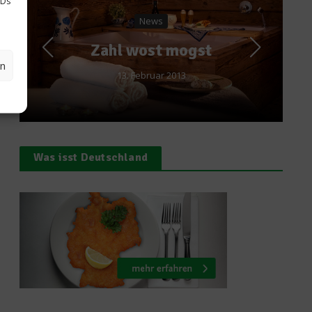
IDs
Bio & Co
s
Wie entsteht di
t mogst
Ökokiste?
en
r 2013
22. März 2012
Was isst Deutschland