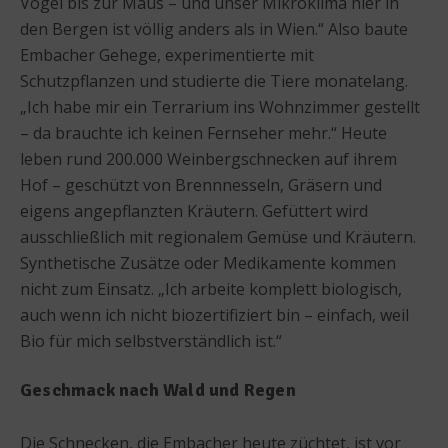
Vogel bis zur Maus – und unser Mikroklima hier in
den Bergen ist völlig anders als in Wien.“ Also baute
Embacher Gehege, experimentierte mit
Schutzpflanzen und studierte die Tiere monatelang.
„Ich habe mir ein Terrarium ins Wohnzimmer gestellt
– da brauchte ich keinen Fernseher mehr.“ Heute
leben rund 200.000 Weinbergschnecken auf ihrem
Hof – geschützt von Brennnesseln, Gräsern und
eigens angepflanzten Kräutern. Gefüttert wird
ausschließlich mit regionalem Gemüse und Kräutern.
Synthetische Zusätze oder Medikamente kommen
nicht zum Einsatz. „Ich arbeite komplett biologisch,
auch wenn ich nicht biozertifiziert bin – einfach, weil
Bio für mich selbstverständlich ist.“
Geschmack nach Wald und Regen
Die Schnecken, die Embacher heute züchtet, ist vor