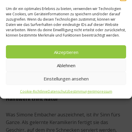
Ihr Erfolg gibt ihr recht: Rund 50 Spitzenrestaurants –
Um dir ein optimales Erlebnis zu bieten, verwenden wir Technologien
wie Cookies, um Geräteinformationen zu speichern und/oder darauf
darunter das nahegelegene
Jezz AlmResort
mit
zuzugreifen. Wenn du diesen Technologien zustimmst, können wir
seinem Küchenchef
Juan Kaiser
– führen
Daten wie das Surfverhalten oder eindeutige IDs auf dieser Website
verarbeiten. Wenn du deine Einwillligung nicht erteilst oder zurückziehst,
Kaiserschnecken auf der Karte. Manche servieren sie
können bestimmte Merkmale und Funktionen beeinträchtigt werden.
klassisch in Butter und Kräutern, andere modern –
etwa mit fermentiertem Sellerie oder als
Akzeptieren
Raviolifüllung. Und auch in Privatküchen findet die
Schnecke langsam neue Fans: „Viele meiner Kunden
Ablehnen
kommen skeptisch – und gehen begeistert. Wenn
man ihnen zeigt, wie fein und mild Schnecke schmeckt,
Einstellungen ansehen
ist das oft ein Aha-Moment.“
Cookie-Richtlinie
Datenschutzbestimmungen
Impressum
Handwerk trifft Natur
Was Simone Embacher auszeichnet, ist ihr Sinn fürs
Ganze. Als gelernte Keramikerin fertigt sie das
Geschirr, auf dem ihre Schnecken serviert werden,