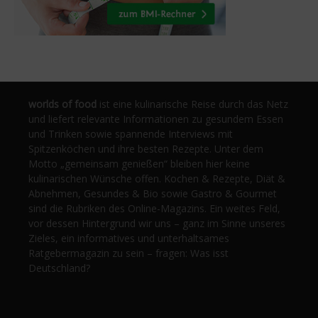
worlds of food
ist eine kulinarische Reise durch das Netz
und liefert relevante Informationen zu gesundem Essen
und Trinken sowie spannende Interviews mit
Spitzenköchen und ihre besten Rezepte. Unter dem
Motto „gemeinsam genießen“ bleiben hier keine
kulinarischen Wünsche offen. Kochen & Rezepte, Diät &
Abnehmen, Gesundes & Bio sowie Gastro & Gourmet
sind die Rubriken des Online-Magazins. Ein weites Feld,
vor dessen Hintergrund wir uns – ganz im Sinne unseres
Zieles, ein informatives und unterhaltsames
Ratgebermagazin zu sein – fragen: Was isst
Deutschland?