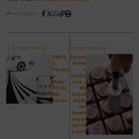
Beitrag teilen
vorheriger Beitrag
Nächster Beitrag
SMEG
Berger
x
Feinst
Porsch
e
e –
Confis
Mehr
erie –
PS für
Wo
die
Schok
Küche
olade
zur
Famili
enges
chicht
e wird