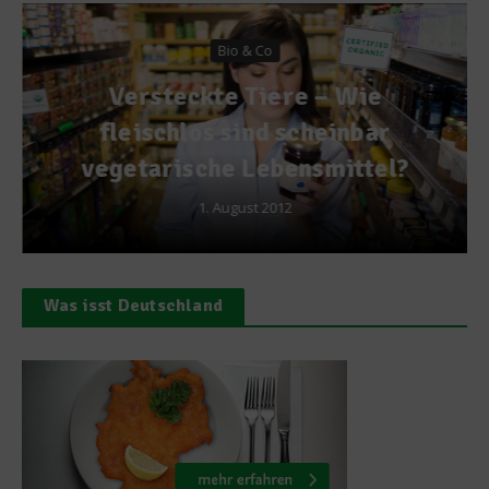
Bio & Co
Versteckte Tiere – Wie
fleischlos sind scheinbar
vegetarische Lebensmittel?
1. August 2012
Was isst Deutschland