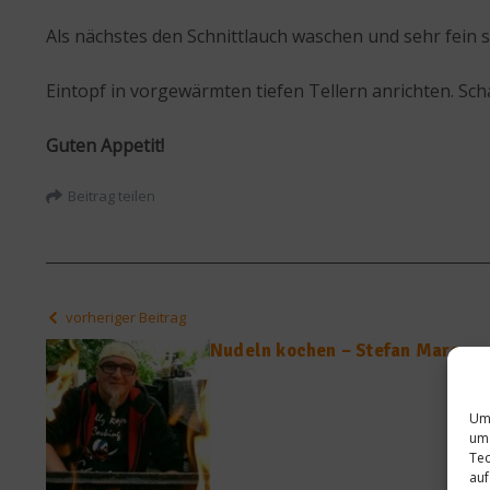
Als nächstes den Schnittlauch waschen und sehr fein 
Eintopf in vorgewärmten tiefen Tellern anrichten. Sch
Guten Appetit!
Beitrag teilen
vorheriger Beitrag
Nudeln kochen – Stefan Marquar
Um 
um 
Tec
auf