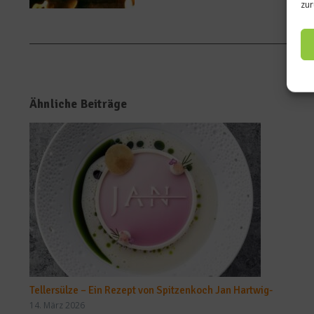
zur
Ähnliche Beiträge
Tellersülze – Ein Rezept von Spitzenkoch Jan Hartwig-
14. März 2026