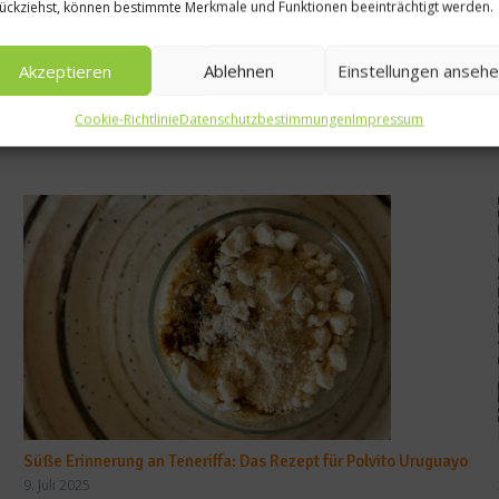
ückziehst, können bestimmte Merkmale und Funktionen beeinträchtigt werden.
Akzeptieren
Ablehnen
Einstellungen anseh
Cookie-Richtlinie
Datenschutzbestimmungen
Impressum
Süße Erinnerung an Teneriffa: Das Rezept für Polvito Uruguayo
9. Juli 2025