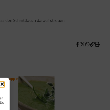
ss den Schnittlauch darauf streuen.
üreesuppe
sen
IDs