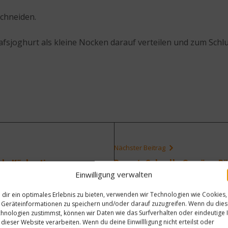
schneiden.
afsjoghurt als kleine Nocken darauf verteilen und zum Schlu
Nächster Beitrag
ds Küchentipps
Rezept: Schnelle Gemüse-P
Einwilligung verwalten
dir ein optimales Erlebnis zu bieten, verwenden wir Technologien wie Cookies,
Geräteinformationen zu speichern und/oder darauf zuzugreifen. Wenn du die
hnologien zustimmst, können wir Daten wie das Surfverhalten oder eindeutige 
 dieser Website verarbeiten. Wenn du deine Einwillligung nicht erteilst oder