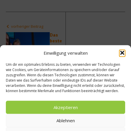
vorheriger Beitrag
Das
beste
Restau
rant
Einwilligung verwalten
Nächster Beitrag
der
Was
Welt
Um dir ein optimales Erlebnis zu bieten, verwenden wir Technologien
koche
wie Cookies, um Geräteinformationen zu speichern und/oder darauf
liegt
ich
zuzugreifen. Wenn du diesen Technologien zustimmst, können wir
in der
heute?
Daten wie das Surfverhalten oder eindeutige IDs auf dieser Website
Emilia
verarbeiten. Wenn du deine Einwillligung nicht erteilst oder zurückziehst,
-
können bestimmte Merkmale und Funktionen beeinträchtigt werden.
Romag
na
Akzeptieren
Ablehnen