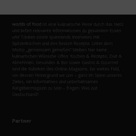
worlds of food
ist eine kulinarische Reise durch das Netz
und liefert relevante Informationen zu gesundem Essen
und Trinken sowie spannende Interviews mit
Spitzenköchen und ihre besten Rezepte. Unter dem
Motto „gemeinsam genießen“ bleiben hier keine
kulinarischen Wünsche offen. Kochen & Rezepte, Diät &
Abnehmen, Gesundes & Bio sowie Gastro & Gourmet
sind die Rubriken des Online-Magazins. Ein weites Feld,
vor dessen Hintergrund wir uns – ganz im Sinne unseres
Zieles, ein informatives und unterhaltsames
Ratgebermagazin zu sein – fragen: Was isst
Deutschland?
Partner