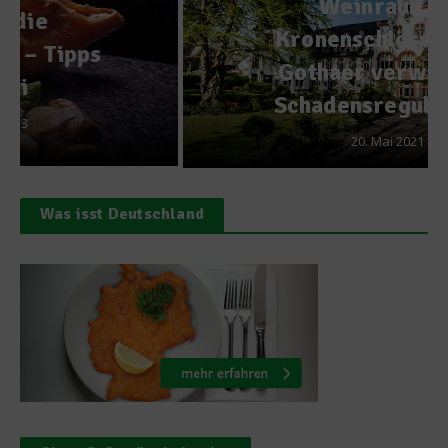
Weinraub im
Kronenschlösschen –
Gothaer verweigert
Schadensregulierung
20. Mai 2021
Was isst Deutschland