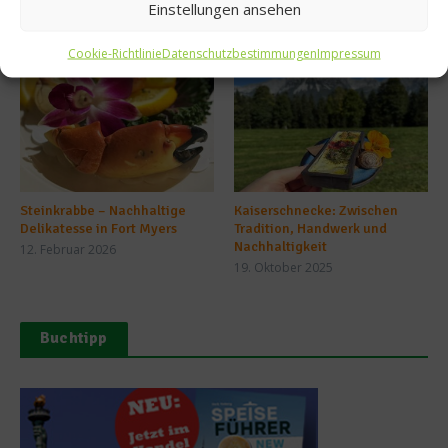
Einstellungen ansehen
Ähnliche Beiträge
Cookie-Richtlinie
Datenschutzbestimmungen
Impressum
Steinkrabbe – Nachhaltige
Kaiserschnecke: Zwischen
Delikatesse in Fort Myers
Tradition, Handwerk und
Nachhaltigkeit
12. Februar 2026
19. Oktober 2025
Buchtipp