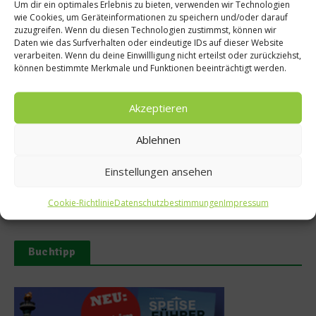
Um dir ein optimales Erlebnis zu bieten, verwenden wir Technologien
wie Cookies, um Geräteinformationen zu speichern und/oder darauf
zuzugreifen. Wenn du diesen Technologien zustimmst, können wir
Ähnliche Beiträge
Daten wie das Surfverhalten oder eindeutige IDs auf dieser Website
verarbeiten. Wenn du deine Einwillligung nicht erteilst oder zurückziehst,
können bestimmte Merkmale und Funktionen beeinträchtigt werden.
Akzeptieren
Ablehnen
Tellersülze – Ein Rezept von
Süße Erinnerung an Teneriffa:
Einstellungen ansehen
Spitzenkoch Jan Hartwig-
Das Rezept für Polvito
Uruguayo
14. März 2026
Cookie-Richtlinie
Datenschutzbestimmungen
Impressum
9. Juli 2025
Buchtipp