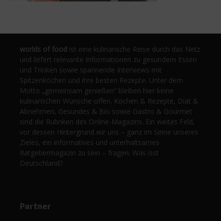
worlds of food
ist eine kulinarische Reise durch das Netz
und liefert relevante Informationen zu gesundem Essen
und Trinken sowie spannende Interviews mit
Spitzenköchen und ihre besten Rezepte. Unter dem
Motto „gemeinsam genießen“ bleiben hier keine
kulinarischen Wünsche offen. Kochen & Rezepte, Diät &
Abnehmen, Gesundes & Bio sowie Gastro & Gourmet
sind die Rubriken des Online-Magazins. Ein weites Feld,
vor dessen Hintergrund wir uns – ganz im Sinne unseres
Zieles, ein informatives und unterhaltsames
Ratgebermagazin zu sein – fragen: Was isst
Deutschland?
Partner