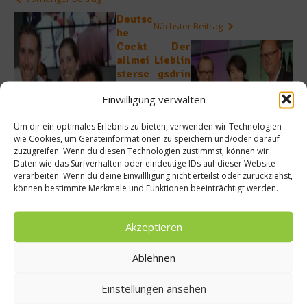
Deutsc
Nächster Beitrag
he
Cockt
Der
ailmei
Lieblin
stersc
gsdrin
haft in
k des
Einwilligung verwalten
Leipzi
Somm
g – Die
ers
Um dir ein optimales Erlebnis zu bieten, verwenden wir Technologien
Cockt
heißt
wie Cookies, um Geräteinformationen zu speichern und/oder darauf
ail-
Tanque
zuzugreifen. Wenn du diesen Technologien zustimmst, können wir
Rezept
ray
Daten wie das Surfverhalten oder eindeutige IDs auf dieser Website
e der
No.
verarbeiten. Wenn du deine Einwillligung nicht erteilst oder zurückziehst,
Sieger
Ten
können bestimmte Merkmale und Funktionen beeinträchtigt werden.
Akzeptieren
Ablehnen
Ähnliche Beiträge
Einstellungen ansehen