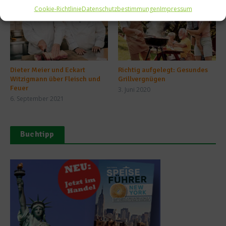
Cookie-Richtlinie
Datenschutzbestimmungen
Impressum
Dieter Meier und Eckart
Richtig aufgelegt: Gesundes
Witzigmann über Fleisch und
Grillvergnügen
Feuer
3. Juni 2020
6. September 2021
Buchtipp