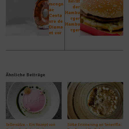
heißt
mcogn
der
ac
Hambu
Centa
rger
ure de
Hambu
Diama
rger
nt vor
Ähnliche Beiträge
Tellersülze – Ein Rezept von
Süße Erinnerung an Teneriffa: