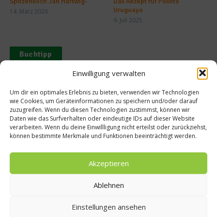
Spitzenkoch Jan Hartwig-
Das Rezept für Polvito
Uruguayo
14. März 2026
9. Juli 2025
Buchtipp
Einwilligung verwalten
Um dir ein optimales Erlebnis zu bieten, verwenden wir Technologien
wie Cookies, um Geräteinformationen zu speichern und/oder darauf
zuzugreifen. Wenn du diesen Technologien zustimmst, können wir
Daten wie das Surfverhalten oder eindeutige IDs auf dieser Website
verarbeiten. Wenn du deine Einwillligung nicht erteilst oder zurückziehst,
können bestimmte Merkmale und Funktionen beeinträchtigt werden.
Akzeptieren
Meistgelesen
Ablehnen
Rezept: Deichlammrücken in der
Einstellungen ansehen
Brotkruste auf Tomatenconfit und