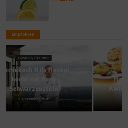
und Limetten?
Empfohlen
Rezepte
Rezept: Praline vom
Handkäs auf gebackenem
Knödel mit Zwiebel Chutney
21. März 2013