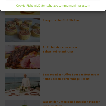
gefüllten Poveraden
Cookie-Richtlinie
Datenschutzbestimmungen
Impressum
Rezept: Lachs-Ei-Röllchen
So bildet sich eine krosse
Schweinebratenkruste
Beachcomber – Alles über das Restaurant
Heinz Beck im Forte Village Resort
Was ist der Unterschied zwischen Limonen