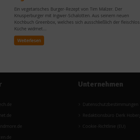
Ein vegetarisches Burger-Rezept von Tim Mälzer. Der
Knusperburger mit Ingwer-Schalotten. Aus seinem neuen
Kochbuch Greenbox, welches sich ausschließlich der fleischlo
Küche widmet....
Weiterlesen
r
Unternehmen
ech.de
Datenschutzbestimmungen
net.de
Redaktionsbüro Derk Hober
andmore.de
Cookie-Richtlinie (EU)
ten.de