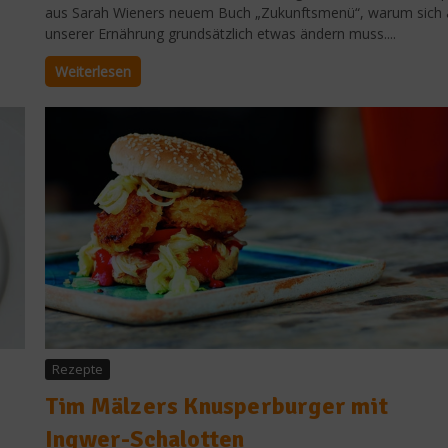
aus Sarah Wieners neuem Buch „Zukunftsmenü“, warum sich 
unserer Ernährung grundsätzlich etwas ändern muss....
Weiterlesen
Rezepte
Tim Mälzers Knusperburger mit
Ingwer-Schalotten
.