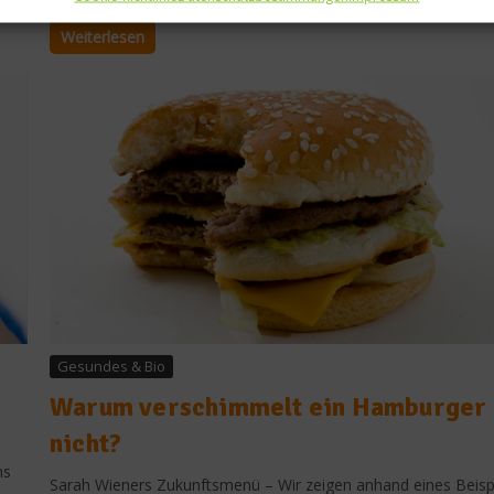
Weiterlesen
Gesundes & Bio
Warum verschimmelt ein Hamburger
nicht?
ns
Sarah Wieners Zukunftsmenü – Wir zeigen anhand eines Beisp