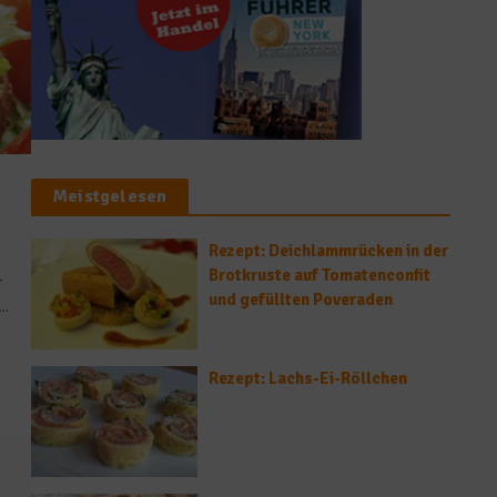
Meistgelesen
Rezept: Deichlammrücken in der
Brotkruste auf Tomatenconfit
r
und gefüllten Poveraden
..
Rezept: Lachs-Ei-Röllchen