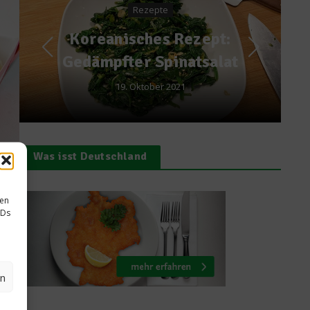
Dessert-Tipp:
Blaubeerpfannenkuche
n von Tim Wieskötter
9. August 2012
Was isst Deutschland
sen
IDs
n
sen
en
ige