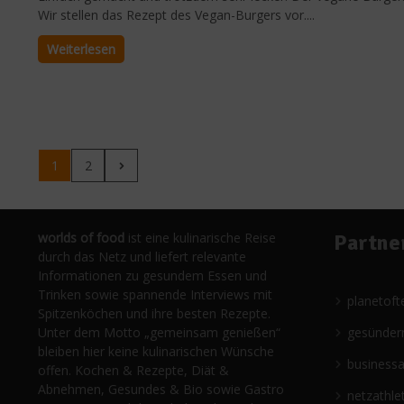
Wir stellen das Rezept des Vegan-Burgers vor....
Weiterlesen
1
2
worlds of food
ist eine kulinarische Reise
Partne
durch das Netz und liefert relevante
Informationen zu gesundem Essen und
Trinken sowie spannende Interviews mit
planetoft
Spitzenköchen und ihre besten Rezepte.
Unter dem Motto „gemeinsam genießen“
gesünder
bleiben hier keine kulinarischen Wünsche
business
offen. Kochen & Rezepte, Diät &
Abnehmen, Gesundes & Bio sowie Gastro
netzathle