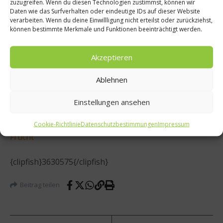
zuzugreifen. Wenn du diesen Technologien zustimmst, können wir
Vollkornbrot servieren.
Daten wie das Surfverhalten oder eindeutige IDs auf dieser Website
verarbeiten. Wenn du deine Einwillligung nicht erteilst oder zurückziehst,
können bestimmte Merkmale und Funktionen beeinträchtigt werden.
Tipp: Falls die Avocado-Creme bei der Zubereitung zu
dick sein sollte, noch ein paar Esslöffel fettarme Milch
Akzeptieren
darunter schlagen. Mit einer Auswahl an Räucherfisch
(z.B. Lachs oder Forellenfilets) lässt sich die
Ablehnen
Avocadocreme auch als Abendmahlzeit genießen.
Einstellungen ansehen
Mehr zu der aus Mexiko stammenden Frucht in
Avocado – Nährwert, Lagerung und Verwendung der
Cookie-Richtlinie
Datenschutzbestimmungen
Impressum
Frucht
{clipfish}3630575{/clipfish}
Beitrag teilen