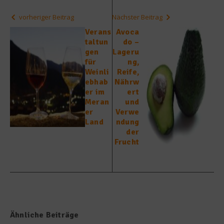
vorheriger Beitrag
Nächster Beitrag
Verans
Avoca
taltun
do –
gen
Lageru
für
ng,
Weinli
Reife,
ebhab
Nährw
er im
ert
Meran
und
er
Verwe
Land
ndung
der
Frucht
Ähnliche Beiträge