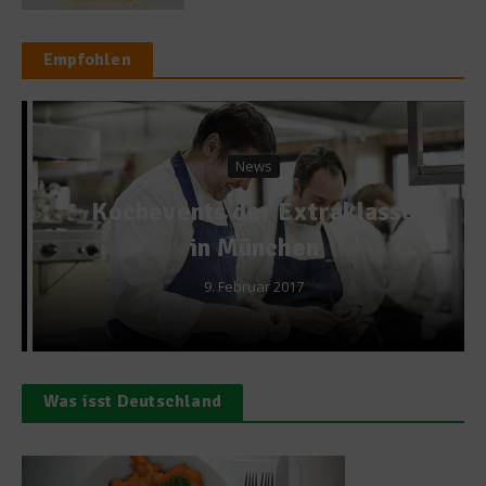
Empfohlen
News
Kochevents der Extraklasse
in München
9. Februar 2017
Was isst Deutschland