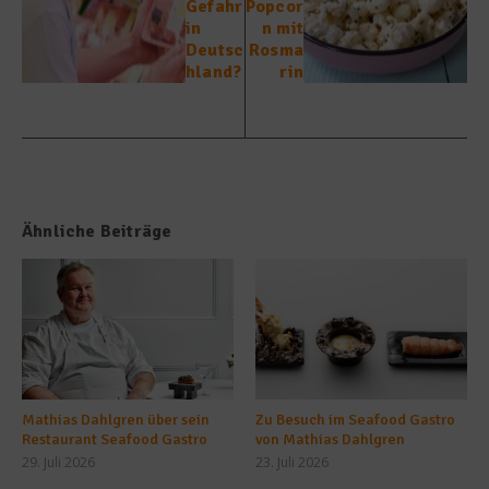
Gefahr
Popcor
in
n mit
Deutsc
Rosma
hland?
rin
Ähnliche Beiträge
Mathias Dahlgren über sein
Zu Besuch im Seafood Gastro
Restaurant Seafood Gastro
von Mathias Dahlgren
29. Juli 2026
23. Juli 2026