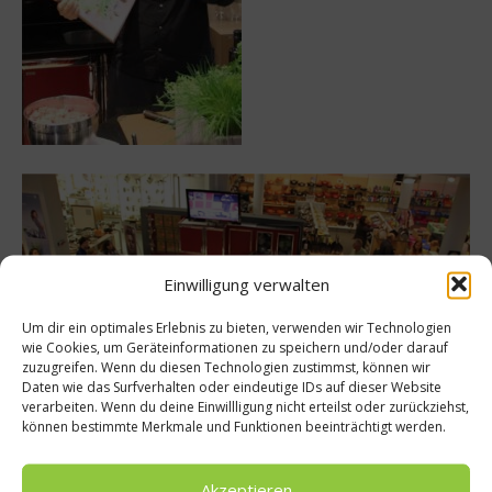
Einwilligung verwalten
Um dir ein optimales Erlebnis zu bieten, verwenden wir Technologien
wie Cookies, um Geräteinformationen zu speichern und/oder darauf
zuzugreifen. Wenn du diesen Technologien zustimmst, können wir
Daten wie das Surfverhalten oder eindeutige IDs auf dieser Website
verarbeiten. Wenn du deine Einwillligung nicht erteilst oder zurückziehst,
können bestimmte Merkmale und Funktionen beeinträchtigt werden.
Tim Mälzer bei der Buchvorstellung in München
Akzeptieren