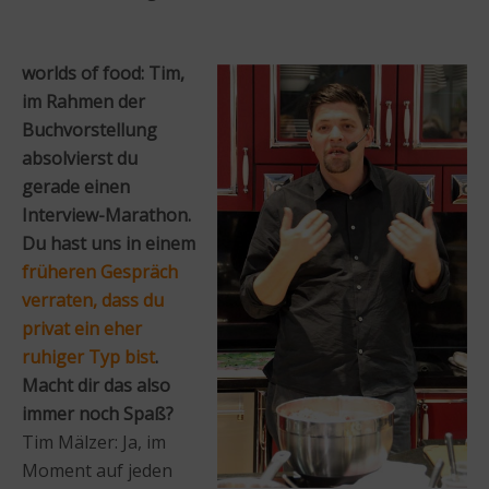
worlds of food: Tim,
im Rahmen der
Buchvorstellung
absolvierst du
gerade einen
Interview-Marathon.
Du hast uns in einem
früheren Gespräch
verraten, dass du
privat ein eher
ruhiger Typ bist
.
Macht dir das also
immer noch Spaß?
Tim Mälzer: Ja, im
Moment auf jeden