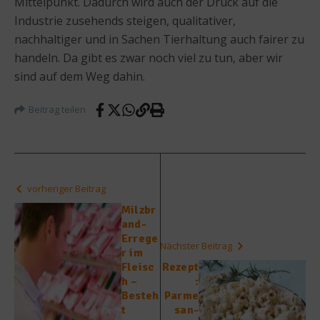
Mittelpunkt. Dadurch wird auch der Druck auf die
Industrie zusehends steigen, qualitativer,
nachhaltiger und in Sachen Tierhaltung auch fairer zu
handeln. Da gibt es zwar noch viel zu tun, aber wir
sind auf dem Weg dahin.
Beitrag teilen
vorheriger Beitrag
Milzbr
and-
Errege
Nächster Beitrag
r im
Fleisc
Rezept
h –
:
Besteh
Parme
t
san-