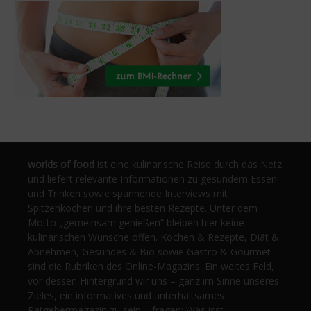
worlds of food
ist eine kulinarische Reise durch das Netz
und liefert relevante Informationen zu gesundem Essen
und Trinken sowie spannende Interviews mit
Spitzenköchen und ihre besten Rezepte. Unter dem
Motto „gemeinsam genießen“ bleiben hier keine
kulinarischen Wünsche offen. Kochen & Rezepte, Diät &
Abnehmen, Gesundes & Bio sowie Gastro & Gourmet
sind die Rubriken des Online-Magazins. Ein weites Feld,
vor dessen Hintergrund wir uns – ganz im Sinne unseres
Zieles, ein informatives und unterhaltsames
Ratgebermagazin zu sein – fragen: Was isst