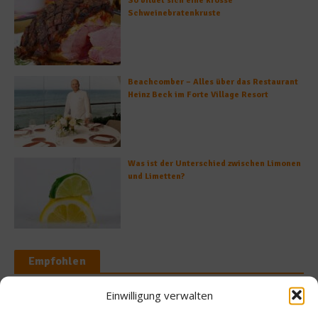
So bildet sich eine krosse
Schweinebratenkruste
Beachcomber – Alles über das Restaurant
Heinz Beck im Forte Village Resort
Was ist der Unterschied zwischen Limonen
und Limetten?
Empfohlen
Einwilligung verwalten