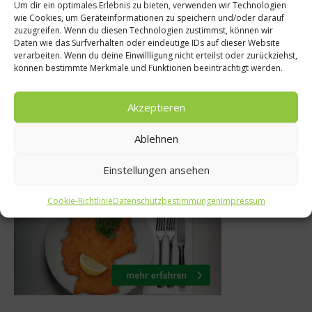
welten
Um dir ein optimales Erlebnis zu bieten, verwenden wir Technologien
Bio & Co
wie Cookies, um Geräteinformationen zu speichern und/oder darauf
Gegrillte
zuzugreifen. Wenn du diesen Technologien zustimmst, können wir
Soll man Obst u
Daten wie das Surfverhalten oder eindeutige IDs auf dieser Website
ben mit
verarbeiten. Wenn du deine Einwillligung nicht erteilst oder zurückziehst,
schälen
können bestimmte Merkmale und Funktionen beeinträchtigt werden.
rbutter
5. Januar 201
ni 2017
Akzeptieren
Ablehnen
Was isst Deutschland
Einstellungen ansehen
Cookie-Richtlinie
Datenschutzbestimmungen
Impressum