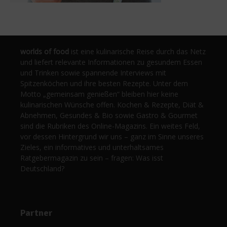
worlds of food
ist eine kulinarische Reise durch das Netz
und liefert relevante Informationen zu gesundem Essen
und Trinken sowie spannende Interviews mit
Spitzenköchen und ihre besten Rezepte. Unter dem
Motto „gemeinsam genießen“ bleiben hier keine
kulinarischen Wünsche offen. Kochen & Rezepte, Diät &
Abnehmen, Gesundes & Bio sowie Gastro & Gourmet
sind die Rubriken des Online-Magazins. Ein weites Feld,
vor dessen Hintergrund wir uns – ganz im Sinne unseres
Zieles, ein informatives und unterhaltsames
Ratgebermagazin zu sein – fragen: Was isst
Deutschland?
Partner