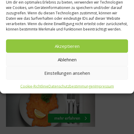
Um dir ein optimales Erlebnis zu bieten, verwenden wir Technologien
Spargelwelten
s
wie Cookies, um Geräteinformationen zu speichern und/oder darauf
zuzugreifen. Wenn du diesen Technologien zustimmst, können wir
Kochen mit Bier 
d ihre Fans
Daten wie das Surfverhalten oder eindeutige IDs auf dieser Website
verarbeiten. Wenn du deine Einwillligung nicht erteilst oder zurückziehst,
mit Weißbier ge
Fan-Kneipen
können bestimmte Merkmale und Funktionen beeinträchtigt werden.
26. April 2011
 2021
Akzeptieren
Ablehnen
Was isst Deutschland
Einstellungen ansehen
Cookie-Richtlinie
Datenschutzbestimmungen
Impressum