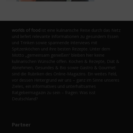
worlds of food
ist eine kulinarische Reise durch das Netz
und liefert relevante Informationen zu gesundem Essen
und Trinken sowie spannende Interviews mit
Spitzenköchen und ihre besten Rezepte. Unter dem
Motto „gemeinsam genießen“ bleiben hier keine
kulinarischen Wünsche offen. Kochen & Rezepte, Diät &
Abnehmen, Gesundes & Bio sowie Gastro & Gourmet
sind die Rubriken des Online-Magazins. Ein weites Feld,
vor dessen Hintergrund wir uns – ganz im Sinne unseres
Zieles, ein informatives und unterhaltsames
Ratgebermagazin zu sein – fragen: Was isst
Deutschland?
Partner