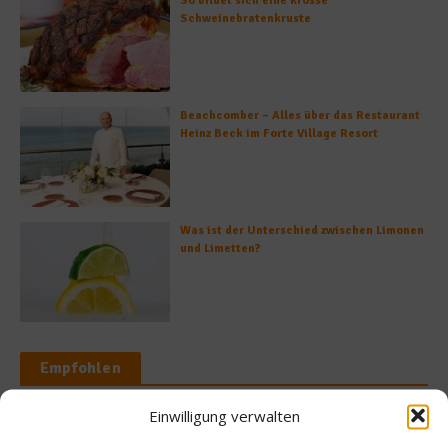
So bildet sich eine krosse
Schweinebratenkruste
Beachcomber – Alles über das Restaurant
Heinz Beck im Forte Village Resort
Was ist der Unterschied zwischen Limonen
und Limetten?
Empfohlen
Einwilligung verwalten