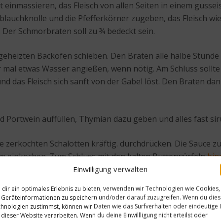
gut einmassieren, das Fleisch von allen Seiten in einem gus
oblauchknolle und die Pfefferkörner zugeben, das Fleisch 
 Der Schmorbraten soll zu ¾ bedeckt sein.
eheizten Backofen schieben. Den Braten alle halbe Stunde w
al etwas Wasser angießen, wenn nötig. Am Schluss sollte d
 und das Fleisch sich sanft von der Gabel löst. Den Braten 
d Portwein auffüllen, Thymian dazu geben und alles fast sir
e zerkochten Schalotten kräftig. durchdrücken. Die Sauce z
m einkochen. Zum Schluss mit den kalten Butterwürfeln
bin
Einwilligung verwalten
dir ein optimales Erlebnis zu bieten, verwenden wir Technologien wie Cookies,
Geräteinformationen zu speichern und/oder darauf zuzugreifen. Wenn du die
 anbraten. Das gebratene Gemüse auf den Teller geben, da
hnologien zustimmst, können wir Daten wie das Surfverhalten oder eindeutige 
 dieser Website verarbeiten. Wenn du deine Einwillligung nicht erteilst oder