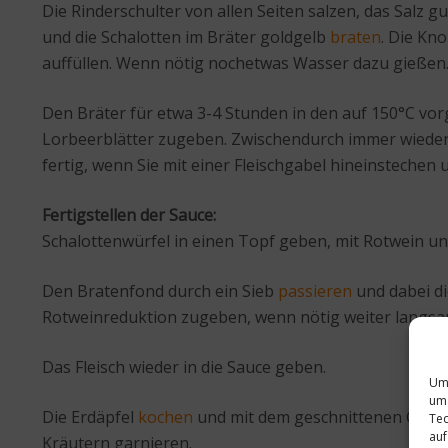
Die Rinderschulter von allen Seiten salzen, das Salz 
und die Schalotten im Bräter goldgelb
braten
. Die Kn
auffüllen. Wenn nötig nochetwas Wasser dazu gießen.
Den Bräter für etwa 3-4 Stunden in den auf 150°C vorg
Lorbeerblätter zugeben. Zwischendurch immer wieder m
fertig, wenn Sie mit einer Fleischgabel hineinstechen
Fertigstellen der Sauce:
Schalottenwürfel in einen Topf geben, mit Rotwein un
Den Bratenfond durch ein Sieb
passieren
und dabei di
Rotweinreduktion zugeben, wenn nötig weiter langsa
Das Fleisch wieder in die Sauce geben.
Um 
um 
Die Erdäpfel
kochen
und mit dem geschnittenen Gemüse
Tec
auf
Kräutern garnieren.