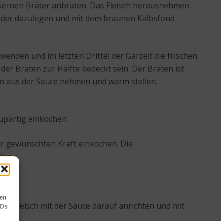
seisernen Bräter anbraten. Das Fleisch herausnehmen
wieder dazulegen und mit dem braunen Kalbsfond
enden und im letzten Drittel der Garzeit die frischen
er Braten zur Hälfte bedeckt sein. Der Braten ist
dann aus der Sauce nehmen und warm stellen.
upartig einkochen.
ur gewünschten Kraft einkochen. Die
den
.
sen
s Fleisch mit der Sauce darauf anrichten und mit
IDs