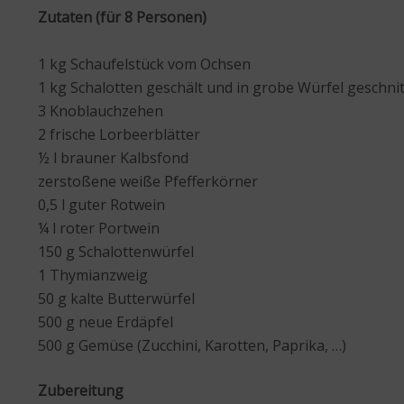
Zutaten (für 8 Personen)
1 kg Schaufelstück vom Ochsen
1 kg Schalotten geschält und in grobe Würfel geschni
3 Knoblauchzehen
2 frische Lorbeerblätter
½ l brauner Kalbsfond
zerstoßene weiße Pfefferkörner
0,5 l guter Rotwein
¼ l roter Portwein
150 g Schalottenwürfel
1 Thymianzweig
50 g kalte Butterwürfel
500 g neue Erdäpfel
500 g Gemüse (Zucchini, Karotten, Paprika, …)
Zubereitung