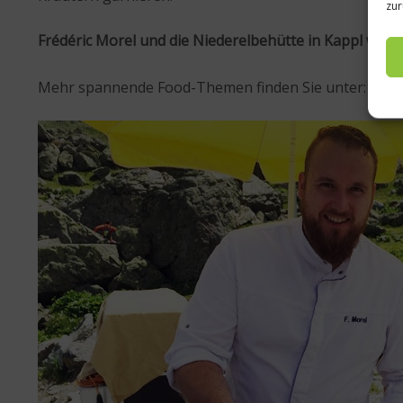
zur
Frédéric Morel und die Niederelbehütte in Kappl wüns
Mehr spannende Food-Themen finden Sie unter:
www.