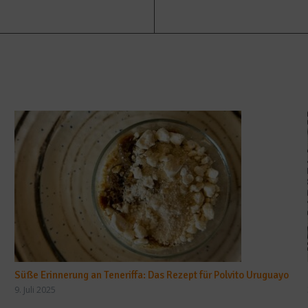
Süße Erinnerung an Teneriffa: Das Rezept für Polvito Uruguayo
9. Juli 2025