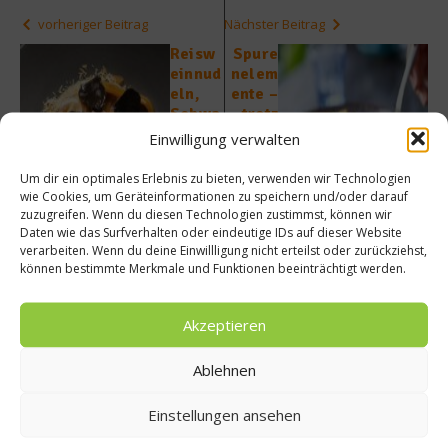
vorheriger Beitrag
Nächster Beitrag
Reisw
Spure
einnud
nelem
eln,
ente –
Schwa
trotz
rzer
minim
Einwilligung verwalten
Trüffel
aler
und
Konze
Um dir ein optimales Erlebnis zu bieten, verwenden wir Technologien
Hühne
ntratio
wie Cookies, um Geräteinformationen zu speichern und/oder darauf
rlunge
n
zuzugreifen. Wenn du diesen Technologien zustimmst, können wir
Daten wie das Surfverhalten oder eindeutige IDs auf dieser Website
lebens
verarbeiten. Wenn du deine Einwillligung nicht erteilst oder zurückziehst,
wichti
können bestimmte Merkmale und Funktionen beeinträchtigt werden.
g
Akzeptieren
Ablehnen
Einstellungen ansehen
Ähnliche Beiträge