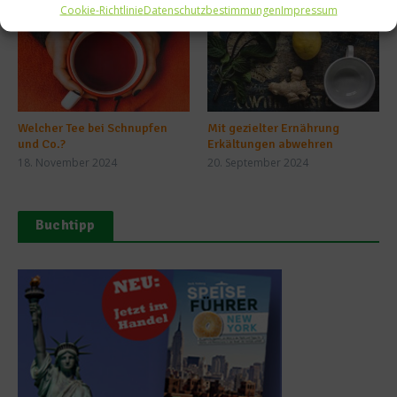
Cookie-Richtlinie
Datenschutzbestimmungen
Impressum
Welcher Tee bei Schnupfen
Mit gezielter Ernährung
und Co.?
Erkältungen abwehren
18. November 2024
20. September 2024
Buchtipp