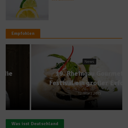
Empfohlen
News
19. Rheingau Gourmet
Festival ein großer Erfolg
12. März 2015
Was isst Deutschland