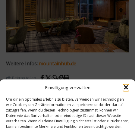
Weitere Infos:
mountainhub.de
Beitrag teilen
Einwilligung verwalten
Um dir ein optimales Erlebnis zu bieten, verwenden wir Technologien
wie Cookies, um Geräteinformationen zu speichern und/oder darauf
zuzugreifen. Wenn du diesen Technologien zustimmst, können wir
vorheriger Beitrag
Nächster Beitrag
Daten wie das Surfverhalten oder eindeutige IDs auf dieser Website
Mit
2023
verarbeiten. Wenn du deine Einwillligung nicht erteilst oder zurückziehst,
Manuk
in
können bestimmte Merkmale und Funktionen beeinträchtigt werden.
a
Valenc