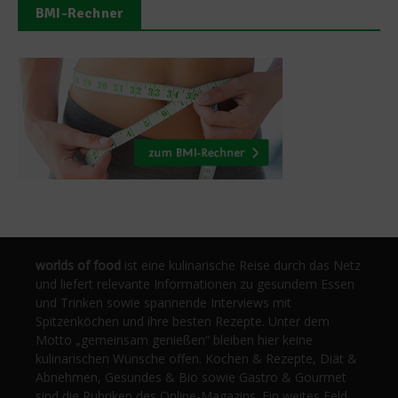
BMI-Rechner
worlds of food
ist eine kulinarische Reise durch das Netz
und liefert relevante Informationen zu gesundem Essen
und Trinken sowie spannende Interviews mit
Spitzenköchen und ihre besten Rezepte. Unter dem
Motto „gemeinsam genießen“ bleiben hier keine
kulinarischen Wünsche offen. Kochen & Rezepte, Diät &
Abnehmen, Gesundes & Bio sowie Gastro & Gourmet
sind die Rubriken des Online-Magazins. Ein weites Feld,