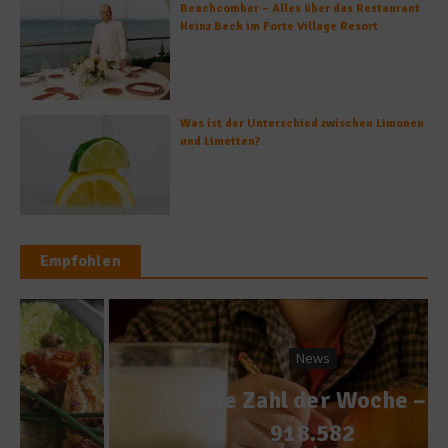
Beachcomber – Alles über das Restaurant
Heinz Beck im Forte Village Resort
Was ist der Unterschied zwischen Limonen
und Limetten?
Empfohlen
News
Die Zahl der Woche –
918.582