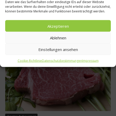
Drei Brüder machten sich 2004 auf, Fleischspezialitäten an den
Daten wie das Surfverhalten oder eindeutige IDs auf dieser Website
Mann zu bringen. Mit ihrem Unternehmen Otto Gourmet
verarbeiten. Wenn du deine Einwillligung nicht erteilst oder zurückziehst,
beliefern Stephan, Michael und Wolfgang Otto inzwischen die
können bestimmte Merkmale und Funktionen beeinträchtigt werden.
namhaftesten Restaurants Deutschlands und auch
Privatkunden, die auf Qualität und guten Geschmack Wert
Akzeptieren
legen. Wolfgang Otto erzählt über die Entwicklung und die
Grundsätze des Unternehmens....
Ablehnen
Weiterlesen
Einstellungen ansehen
Cookie-Richtlinie
Datenschutzbestimmungen
Impressum