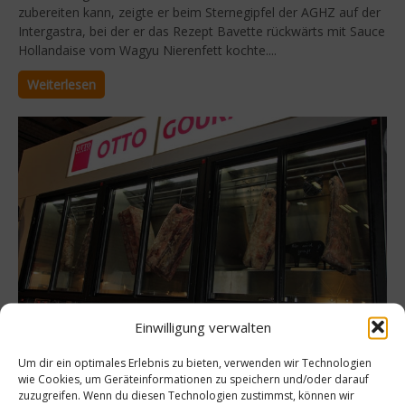
zubereiten kann, zeigte er beim Sternegipfel der AGHZ auf der
Intergastra, bei der er das Rezept Bavette rückwärts mit Sauce
Hollandaise vom Wagyu Nierenfett kochte....
Weiterlesen
Einwilligung verwalten
Gastro & Gourmet
Um dir ein optimales Erlebnis zu bieten, verwenden wir Technologien
Otto Gourmet – Fleisch für alle
wie Cookies, um Geräteinformationen zu speichern und/oder darauf
zuzugreifen. Wenn du diesen Technologien zustimmst, können wir